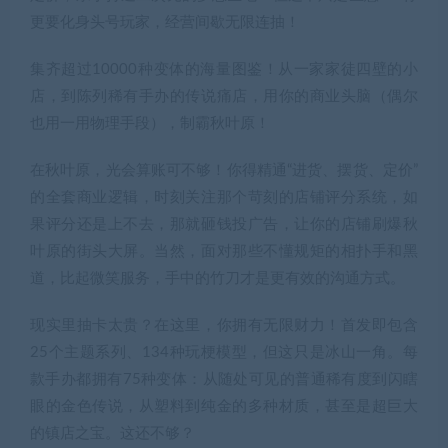
更要化身头号玩家，经营间歇无限连抽！
集齐超过10000种变体的海量图鉴！从一家家徒四壁的小
店，到陈列稀有手办的传说痛店，用你的商业头脑（偶尔
也用一用物理手段），制霸秋叶原！
在秋叶原，光会算账可不够！你得精通“进货、摆货、定价”
的全套商业逻辑，时刻关注那个苛刻的店铺评分系统，如
果评分还是上不去，那就砸钱投广告，让你的店铺刷爆秋
叶原的街头大屏。当然，面对那些不懂规矩的相扑手和黑
道，比起微笑服务，手中的竹刀才是更有效的沟通方式。
现实里抽卡太贵？在这里，你拥有无限财力！首发即包含
25个主题系列、134种玩梗模型，但这只是冰山一角。每
款手办都拥有75种变体：从随处可见的普通稀有度到闪瞎
眼的金色传说，从塑料到纯金的多种材质，甚至是超巨大
的镇店之宝。这还不够？