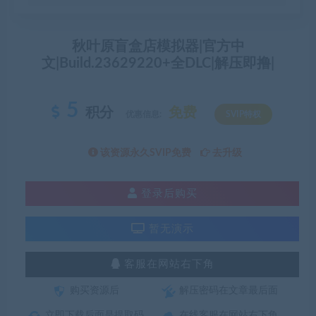
秋叶原盲盒店模拟器|官方中
文|Build.23629220+全DLC|解压即撸|
5
积分
免费
优惠信息:
SVIP特权
该资源永久SVIP免费
去升级
登录后购买
暂无演示
客服在网站右下角
购买资源后
解压密码在文章最后面
立即下载后面是提取码
在线客服在网站右下角