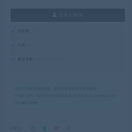
登录后购买
有效期
永久
已售
3
最近更新
2026年06月10日
本站资源都是网络收集，如有侵权请联系管理员删除!
99单机游戏
»
秋叶原盲盒店模拟器|官方中文|Build.23629220+全
DLC|解压即撸|
分享到：