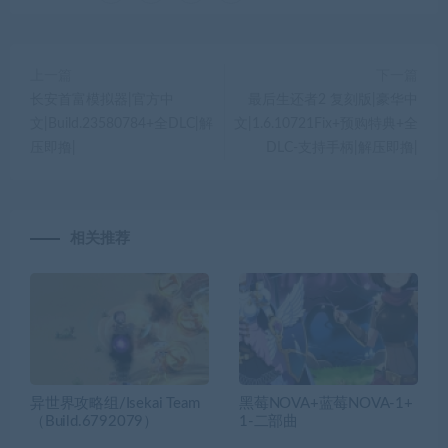
上一篇
下一篇
长安首富模拟器|官方中
最后生还者2 复刻版|豪华中
文|Build.23580784+全DLC|解
文|1.6.10721Fix+预购特典+全
压即撸|
DLC-支持手柄|解压即撸|
相关推荐
异世界攻略组/Isekai Team
黑莓NOVA+蓝莓NOVA-1+
（Build.6792079）
1-二部曲