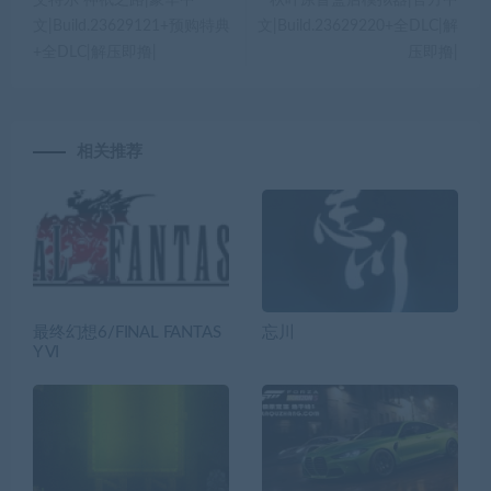
艾特尔 神祇之路|豪华中
秋叶原盲盒店模拟器|官方中
文|Build.23629121+预购特典
文|Build.23629220+全DLC|解
+全DLC|解压即撸|
压即撸|
相关推荐
最终幻想6/FINAL FANTAS
忘川
Y VI