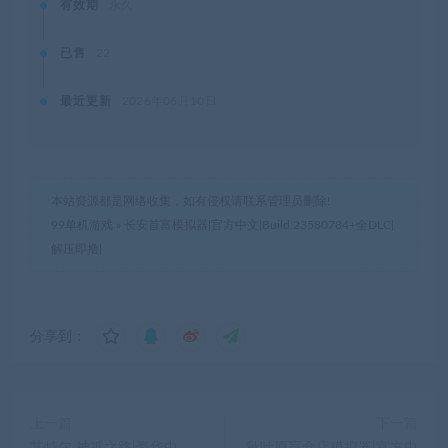
有效期
永久
已售
22
最近更新
2026年06月10日
本站资源都是网络收集，如有侵权请联系管理员删除!
99单机游戏
»
长安首富模拟器|官方中文|Build.23580784+全DLC|
解压即撸|
分享到：
上一篇
下一篇