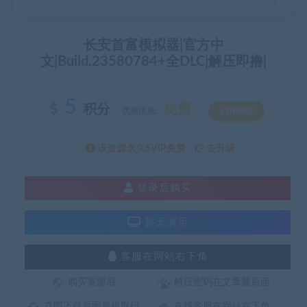
长安首富模拟器|官方中
文|Build.23580784+全DLC|解压即撸|
5
积分
免费
优惠信息:
SVIP特权
该资源永久SVIP免费
去升级
登录后购买
暂无演示
客服在网站右下角
购买资源后
解压密码在文章最后面
立即下载后面是提取码
在线客服在网站右下角