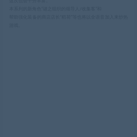
这次也会十分丰富。
本系列的新角色“谜之组织的领导人/收集客”和
帮助强化装备的商店店长“稻荷”等也将以全语音加入来炒热
游戏。