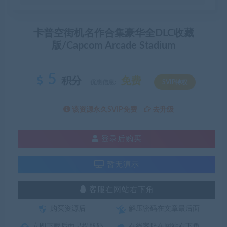
卡普空街机名作合集豪华全DLC收藏
版/Capcom Arcade Stadium
5
积分
免费
优惠信息:
SVIP特权
该资源永久SVIP免费
去升级
登录后购买
暂无演示
客服在网站右下角
购买资源后
解压密码在文章最后面
立即下载后面是提取码
在线客服在网站右下角