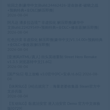
轮回之兽|豪华中文|Build.24462426-逆命旅者-破晓之战
+预购特典+全DLC|解压即撸|
2026-08-04
阿凡达 潘多拉边境™ 非虚拟化 解压即撸|豪华中
文|Build.22429549+预购特典+全DLC+修改器|解压即撸|
2026-08-04
红色沙漠 非虚拟化 解压即撸|豪华中文|V1.14.00+预购特典
+全DLC+修改器|解压即撸|
2026-08-04
[亚洲风HTML/真人] 街头英雄重制 Street Hero Remake
v1.3.5 浏览器转中文[1.6G]
2026-08-04
[国产SLG] 母上攻略 v3.0官中[PC+安卓/6.6G]
2026-08-
04
【休闲SLG】[AI]点就完了：海量老婆收集器 Steam官方中
文步兵版
2026-08-04
【互动SLG】臥底治安官 潜入治安官 Demo 官方中文体验
版[0729]