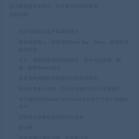
以了解最新开发情况，并在发布时收到通知。
当前功能
完全可破坏的基于体素的敌人
拥有独特敌人，武器等的Biker Bar，Disco，监狱和海
盗湾场景
下方：规模的某些流氓的战役，其中包括升级，解
锁，秘密和boss战斗
具有多种挑战和无限模式的竞技场模式
在线合作多人游戏，适用于游戏中的几乎所有模式
关卡编辑器和Steam Workshop支持多个个用户创建的
关卡
定制音乐和角色纹理的车间支持
排行榜
沙盒等级以测试功能，武器和力学