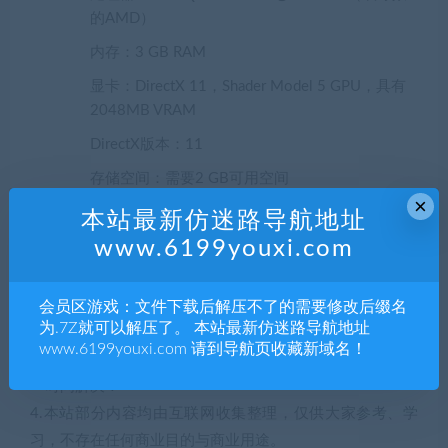
的AMD）
内存：3 GB RAM
显卡：DirectX 11，Shader Model 5 GPU，具有
2048MB VRAM
DirectX版本：11
存储空间：需要2 GB可用空间
×
本站最新仿迷路导航地址
声明：
www.6199youxi.com
1.本站部分内容转载自其它媒体，但并不代表本站赞同其观
点和对其真实性负责。
2.若您需要商业运营或用于其他商业活动，请您购买正版授
会员区游戏：文件下载后解压不了的需要修改后缀名
为.7Z就可以解压了。 本站最新仿迷路导航地址
权并合法使用。
www.6199youxi.com 请到导航页收藏新域名！
3.如果本站有侵犯、不妥之处的资源，请联系我们。将会第
一时间解决！
4.本站部分内容均由互联网收集整理，仅供大家参考、学
习，不存在任何商业目的与商业用途。