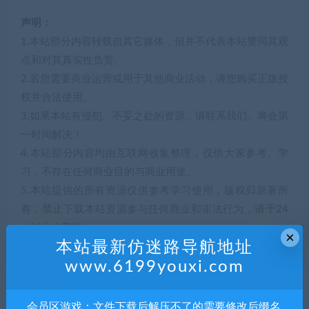
声明：
1.本站部分内容转载自其它媒体，但并不代表本站赞同其观
点和对其真实性负责。
2.若您需要商业运营或用于其他商业活动，请您购买正版授
权并合法使用。
3.如果本站有侵犯、不妥之处的资源，请联系我们。将会第
一时间解决！
4.本站部分内容均由互联网收集整理，仅供大家参考、学
习，不存在任何商业目的与商业用途。
5.本站提供的所有资源仅供参考学习使用，版权归原著所
有，禁止下载本站资源参与任何商业和非法行为，请于24
小时之内删除!
×
本站最新仿迷路导航地址
解压码138364
www.6199youxi.com
会员区游戏：文件下载后解压不了的需要修改后缀名