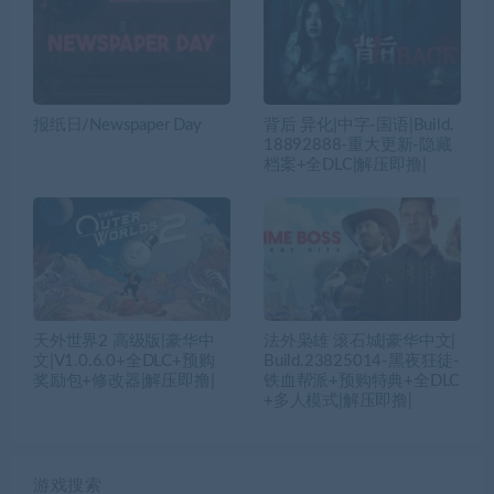
报纸日/Newspaper Day
背后 异化|中字-国语|Build.
18892888-重大更新-隐藏
档案+全DLC|解压即撸|
天外世界2 高级版|豪华中
法外枭雄 滚石城|豪华中文|
文|V1.0.6.0+全DLC+预购
Build.23825014-黑夜狂徒-
奖励包+修改器|解压即撸|
铁血帮派+预购特典+全DLC
+多人模式|解压即撸|
游戏搜索