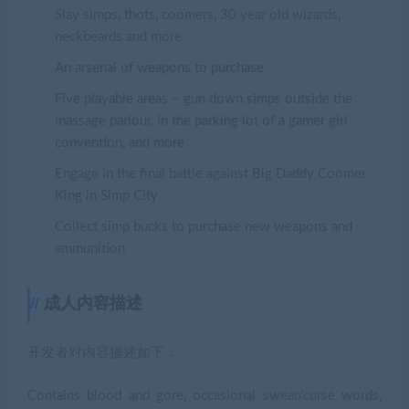
Slay simps, thots, coomers, 30 year old wizards,
neckbeards and more
An arsenal of weapons to purchase
Five playable areas – gun down simps outside the
massage parlour, in the parking lot of a gamer girl
convention, and more
Engage in the final battle against Big Daddy Coomer
King in Simp City
Collect simp bucks to purchase new weapons and
ammunition
成人内容描述
开发者对内容描述如下：
Contains blood and gore, occasional swear/curse words,