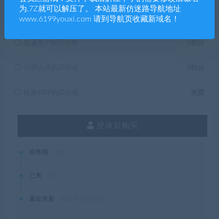
5
积分
为.7Z就可以解压了。 本站最新仿迷路导航地址
www.6199youxi.com 请到导航页收藏新域名！
普通用户购买价格 :
5积分
SVIP会员购买价格 :
0积分
终身SVIP购买价格 :
免费
登录后购买
有效期
永久
已售
15
最近更新
2021年10月28日