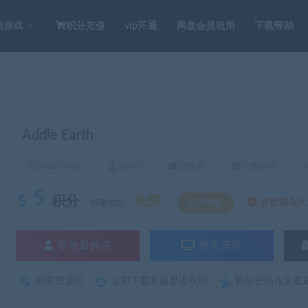
员游戏
积分充值
vip开通
网盘会员租用
下载帮助
Addle Earth
2021-10-28
admin
已收录
已售14次
5
积分
免费
该资源永久S
优惠信息:
SVIP特权
登录后购买
暂无演示
购买资源后
立即下载后面是提取码
解压密码在文章