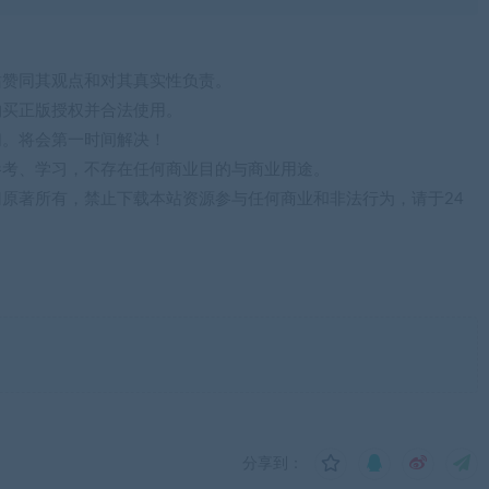
站赞同其观点和对其真实性负责。
购买正版授权并合法使用。
们。将会第一时间解决！
参考、学习，不存在任何商业目的与商业用途。
归原著所有，禁止下载本站资源参与任何商业和非法行为，请于24
分享到：