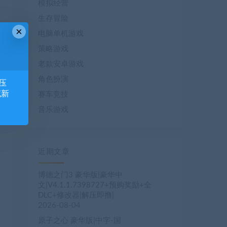
模拟经营
生存冒险
×
电脑单机游戏
策略游戏
老款安卓游戏
角色扮演
压
藏新
赛车竞技
音乐游戏
近期文章
博德之门3 豪华版|豪华中
文|V4.1.1.7398727+预购奖励+全
DLC+修改器|解压即撸|
2026-08-04
原子之心 豪华版|中字-国