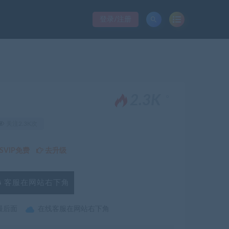
登录/注册
。
2.3K
关注2.3K次
VIP免费
去升级
客服在网站右下角
最后面
在线客服在网站右下角