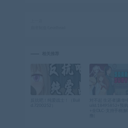
上一篇
崩溃制造/Levelhead
相关推荐
反抗吧！纯爱战士！（Buil
对不起 生还者|豪华中
d.7200252）
uild.18495852+
+全DLC-支持手柄|
撸|