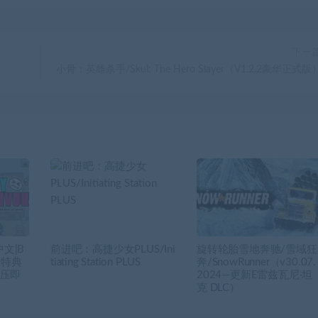
下一
小骨：英雄杀手/Skul: The Hero Slayer（V1.2.2豪华正式版
文|B
前进吧：高捷少女PLUS/Ini
旋转轮胎雪地奔驰/雪域狂
预购特典
tiating Station PLUS
奔/SnowRunner（v30.07.
解压即
2024—更新E雷兹瓦尼·坦
克 DLC）