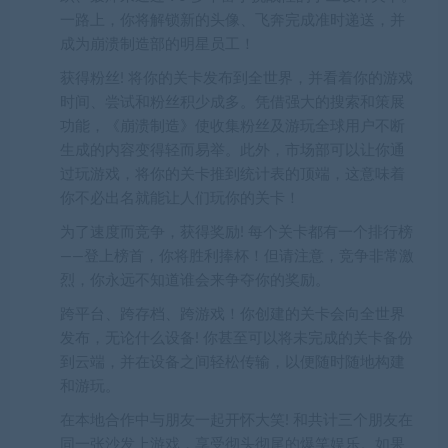
一路上，你将解锁新的头像、飞奔完成准时递送，并
成为崩溃制造部的明星员工！
获得粉丝! 将你的关卡发布到全世界，并看着你的游戏
时间、尝试和粉丝积少成多。凭借强大的搜索和策展
功能，《崩溃制造》使收集粉丝及游玩全球用户不断
生成的内容变得轻而易举。此外，市场部可以让你通
过玩游戏，将你的关卡推到统计表的顶端，这意味着
你不必出名就能让人们玩你的关卡！
为了速度而竞争，获得奖励! 每个关卡都有一个排行榜
——登上榜首，你将胜利捧杯！但请注意，竞争非常激
烈，你永远不知道谁会来争夺你的奖励。
跨平台、跨存档、跨游戏！你创建的关卡会向全世界
发布，无论什么设备! 你甚至可以将未完成的关卡备份
到云端，并在设备之间轻松传输，以便随时随地构建
和游玩。
在本地合作中与朋友一起开怀大笑! 和共计三个朋友在
同一张沙发上游戏，享受彻头彻尾的爆笑娱乐。如果