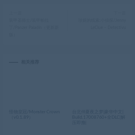
上一篇
下一篇
装甲圣骑士/装甲帕拉
珍妮的线索:小侦探/Jenny
丁/Panzer Paladin（更新新
LeClue – Detectivu
版）
相关推荐
怪物皇冠/Monster Crown
台北仲夏夜之梦|豪华中文|
（v0.1.89）
Build.17008760+全DLC|解
压即撸|