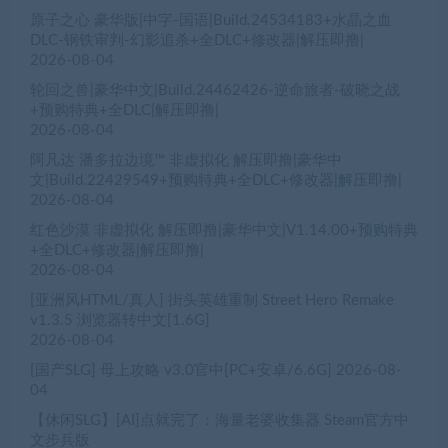
原子之心 豪华版|中字-国语|Build.24534183+水晶之血
DLC-钢铁审判-幻影追杀+全DLC+修改器|解压即撸|
2026-08-04
轮回之兽|豪华中文|Build.24462426-逆命旅者-破晓之战
+预购特典+全DLC|解压即撸|
2026-08-04
阿凡达 潘多拉边境™ 非虚拟化 解压即撸|豪华中
文|Build.22429549+预购特典+全DLC+修改器|解压即撸|
2026-08-04
红色沙漠 非虚拟化 解压即撸|豪华中文|V1.14.00+预购特典
+全DLC+修改器|解压即撸|
2026-08-04
[亚洲风HTML/真人] 街头英雄重制 Street Hero Remake
v1.3.5 浏览器转中文[1.6G]
2026-08-04
[国产SLG] 母上攻略 v3.0官中[PC+安卓/6.6G]
2026-08-
04
【休闲SLG】[AI]点就完了：海量老婆收集器 Steam官方中
文步兵版