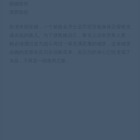
困难级别
噩梦级别
扮演米丽亚姆，一个被炼金术士诅咒而导致身体正慢慢变
成水晶的孤儿。为了拯救她自己，事实上还有所有人类，
她必须通过奋力战斗闯过一座充满恶魔的城堡，这座城堡
由她的老朋友吉贝尔召唤而来，吉贝尔的身心已经变成了
水晶，不再是一副血肉之躯。