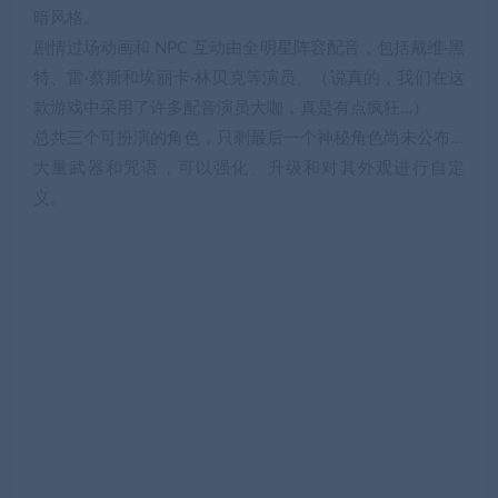
暗风格。
剧情过场动画和 NPC 互动由全明星阵容配音，包括戴维·黑
特、雷·蔡斯和埃丽卡·林贝克等演员。（说真的，我们在这
款游戏中采用了许多配音演员大咖，真是有点疯狂…）
总共三个可扮演的角色，只剩最后一个神秘角色尚未公布…
大量武器和咒语，可以强化、升级和对其外观进行自定
义。