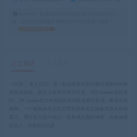
特别声明：普通游戏所有注册用户都可以使用积分下
载，会员区游戏需要开通网站VIP才可以免费下载哦！
如何获得 积分
正文概述
售后服务
《赤痕·：夜之仪式》是一款以探索为主的横向卷轴动作角
色扮演游戏，由五十岚孝司亲手打造，505 Games全球发
行，2P Games在大中国地区提供联合发行支持。扮演米莉
娅姆，一个被炼金术士诅咒而导致身体正慢慢变成水晶的
孤儿。通过奋力战斗闯过一座充满恶魔的城堡，击败城堡
的主人，拯救自己以及