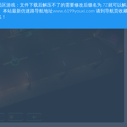
员区游戏：文件下载后解压不了的需要修改后缀名为.7Z就可以解
 本站最新仿迷路导航地址www.6199youxi.com 请到导航页收
名！