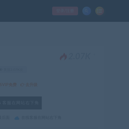
登录/注册
。
2.07K
关注2.07K次
VIP免费
去升级
客服在网站右下角
最后面
在线客服在网站右下角