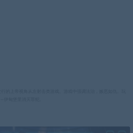
立制作并发行的上帝视角从左射击类游戏。游戏中强调法治，嫉恶如仇。玩
—伊甸堡里消灭罪犯。