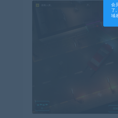
会
了。
域