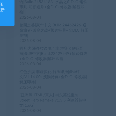
语|Build.24534183+水晶之血DLC-钢铁
压
审判-幻影追杀+全DLC+修改器|解压即
藏新
撸|
2026-08-04
轮回之兽|豪华中文|Build.24462426-逆
命旅者-破晓之战+预购特典+全DLC|解压
即撸|
2026-08-04
阿凡达 潘多拉边境™ 非虚拟化 解压即
撸|豪华中文|Build.22429549+预购特典
+全DLC+修改器|解压即撸|
2026-08-04
红色沙漠 非虚拟化 解压即撸|豪华中
文|V1.14.00+预购特典+全DLC+修改器|
解压即撸|
2026-08-04
[亚洲风HTML/真人] 街头英雄重制
Street Hero Remake v1.3.5 浏览器转中
文[1.6G]
2026-08-04