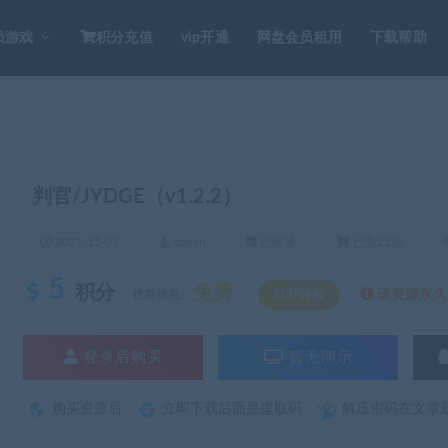
员游戏
积分充值
vip开通
网盘会员租用
下载帮助
判官/JYDGE（v1.2.2）
2021-11-03
admin
已收录
已售21次
5
积分
免费
该资源永久S
优惠信息:
SVIP特权
登录后购买
暂无演示
购买资源后
立即下载后面是提取码
解压密码在文章