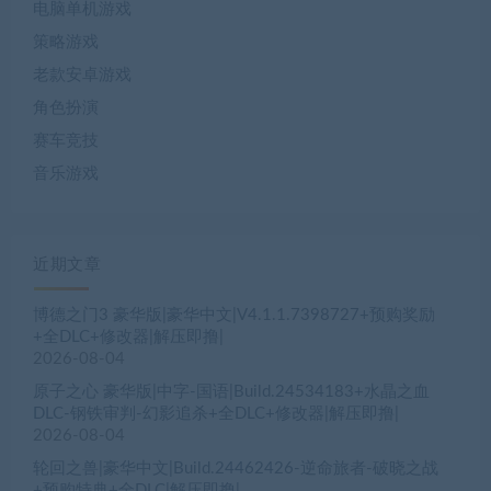
电脑单机游戏
策略游戏
老款安卓游戏
角色扮演
赛车竞技
音乐游戏
近期文章
博德之门3 豪华版|豪华中文|V4.1.1.7398727+预购奖励
+全DLC+修改器|解压即撸|
2026-08-04
原子之心 豪华版|中字-国语|Build.24534183+水晶之血
DLC-钢铁审判-幻影追杀+全DLC+修改器|解压即撸|
2026-08-04
轮回之兽|豪华中文|Build.24462426-逆命旅者-破晓之战
+预购特典+全DLC|解压即撸|