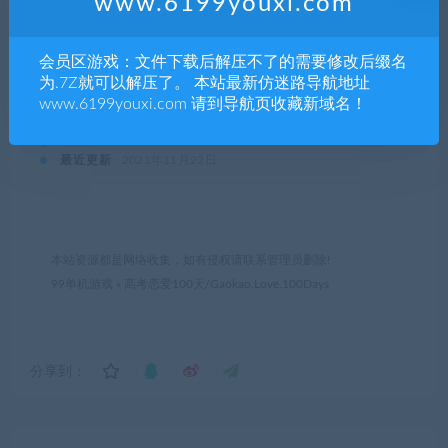
www.6199youxi.com
登录后购买
会员区游戏：文件下载后解压不了的需要修改后缀名
有效期
永久
为.7Z就可以解压了。 本站最新仿迷路导航地址
www.6199youxi.com 请到导航页收藏新域名！
已售
22
最近更新
2021年11月22日
本站资源都是网络收集，如有侵权请联系管理员删除!
99单机游戏
»
高考恋爱100天/Gaokao.Love.100Days
分享到：