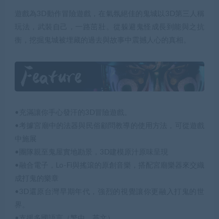
遊戲為3D動作冒險遊戲，在氣氛絕佳的鬼城以3D第三人稱
玩法，武裝自己，一路茁壯。從躲避鬼怪成長到能與之抗
衡，挖掘鬼城被埋藏的過去與故事中震撼人心的真相。
•充滿讓你手心發汗的3D冒險遊戲。
•考據宮廟中的法器與民俗顧問教導的使用方法，可從遊戲
中施展
•團隊親至鬼屋實地勘景，3D建模原汁原味呈現
•融合電子，Lo-Fi與搖滾的原創音樂，搭配宮廟樂器來交織
成打鬼的樂章
•3D還原台灣早期年代，強烈的視覺讓你更融入打鬼的世
界。
•支援多國語言（繁中、英文）