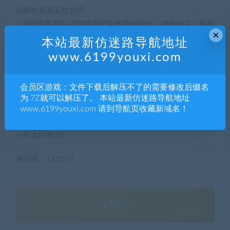
点和对其真实性负责。
2.若您需要商业运营或用于其他商业活动，请您购买正版授
×
权并合法使用。
本站最新仿迷路导航地址
3.如果本站有侵犯、不妥之处的资源，请联系我们。将会第
www.6199youxi.com
一时间解决！
4.本站部分内容均由互联网收集整理，仅供大家参考、学
会员区游戏：文件下载后解压不了的需要修改后缀名
习，不存在任何商业目的与商业用途。
为.7Z就可以解压了。 本站最新仿迷路导航地址
5.本站提供的所有资源仅供参考学习使用，版权归原著所
www.6199youxi.com 请到导航页收藏新域名！
有，禁止下载本站资源参与任何商业和非法行为，请于24
小时之内删除!
激活码：122592
5
积分