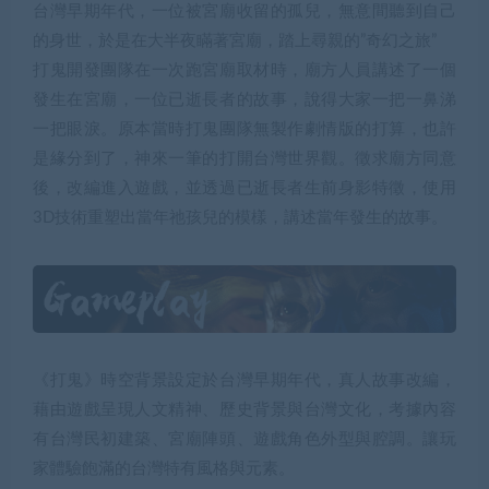
台灣早期年代，一位被宮廟收留的孤兒，無意間聽到自己
的身世，於是在大半夜瞞著宮廟，踏上尋親的”奇幻之旅”
打鬼開發團隊在一次跑宮廟取材時，廟方人員講述了一個
發生在宮廟，一位已逝長者的故事，說得大家一把一鼻涕
一把眼淚。原本當時打鬼團隊無製作劇情版的打算，也許
是緣分到了，神來一筆的打開台灣世界觀。徵求廟方同意
後，改編進入遊戲，並透過已逝長者生前身影特徵，使用
3D技術重塑出當年祂孩兒的模樣，講述當年發生的故事。
《打鬼》時空背景設定於台灣早期年代，真人故事改編，
藉由遊戲呈現人文精神、歷史背景與台灣文化，考據內容
有台灣民初建築、宮廟陣頭、遊戲角色外型與腔調。讓玩
家體驗飽滿的台灣特有風格與元素。