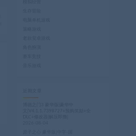
模拟经营
生存冒险
篇
电脑单机游戏
e
策略游戏
老款安卓游戏
角色扮演
赛车竞技
音乐游戏
近期文章
B
博德之门3 豪华版|豪华中
文|V4.1.1.7398727+预购奖励+全
DLC+修改器|解压即撸|
2026-08-04
原子之心 豪华版|中字-国