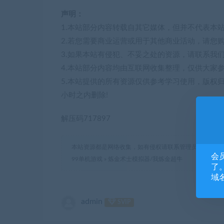
声明：
1.本站部分内容转载自其它媒体，但并不代表本
2.若您需要商业运营或用于其他商业活动，请您
3.如果本站有侵犯、不妥之处的资源，请联系我
4.本站部分内容均由互联网收集整理，仅供大家
5.本站提供的所有资源仅供参考学习使用，版权
小时之内删除!
解压码717897
本站资源都是网络收集，如有侵权请联系管理员删除!
会
99单机游戏
»
炼金术士模拟器/我炼金超牛
了。
域
admin
SVIP