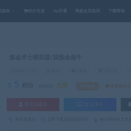
员游戏
积分充值
vip开通
网盘会员租用
下载帮助
炼金术士模拟器/我炼金超牛
2021-11-18
admin
已收录
已售13次
5
积分
免费
该资源永久S
优惠信息:
SVIP特权
登录后购买
暂无演示
购买资源后
立即下载后面是提取码
解压密码在文章