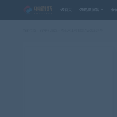
首页
电脑游戏
会
当前位置：
99单机游戏
炼金术士模拟器/我炼金超牛
>