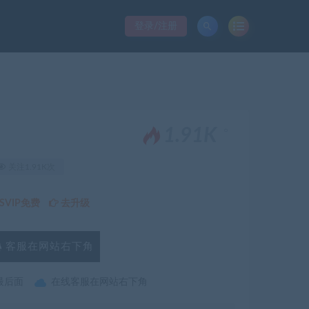
登录/注册
。
1.91K
关注1.91K次
VIP免费
去升级
客服在网站右下角
最后面
在线客服在网站右下角