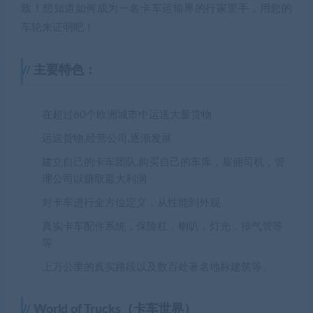
致！想知道如何成为一名卡车运输界的行家里手，用您的
车轮来证明吧！
主要特色：
在超过60个欧洲城市中运送大量货物
运送货物,经营公司,逐渐发展
建立自己的卡车团队,购买自己的车库，雇佣司机，管
理公司以赚取最大利润
对卡车进行全方位定义，从性能到外观
真实卡车配件系统，保险杠，喇叭，灯光，排气管等
等
上万公里的真实路段以及数百处著名地标建筑等。
World of Trucks（卡车世界）