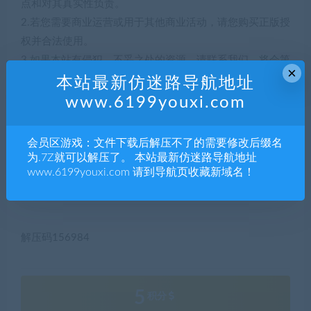
点和对其真实性负责。
2.若您需要商业运营或用于其他商业活动，请您购买正版授
权并合法使用。
3.如果本站有侵犯、不妥之处的资源，请联系我们。将会第
×
一时间解决！
本站最新仿迷路导航地址
4.本站部分内容均由互联网收集整理，仅供大家参考、学
www.6199youxi.com
习，不存在任何商业目的与商业用途。
5.本站提供的所有资源仅供参考学习使用，版权归原著所
会员区游戏：文件下载后解压不了的需要修改后缀名
有，禁止下载本站资源参与任何商业和非法行为，请于24
为.7Z就可以解压了。 本站最新仿迷路导航地址
www.6199youxi.com 请到导航页收藏新域名！
小时之内删除!
解压码156984
5
积分