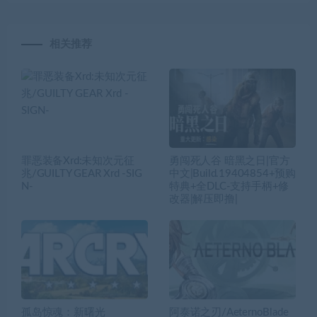
相关推荐
罪恶装备Xrd:未知次元征
勇闯死人谷 暗黑之日|官方
兆/GUILTY GEAR Xrd -SIG
中文|Build.19404854+预购
N-
特典+全DLC-支持手柄+修
改器|解压即撸|
孤岛惊魂：新曙光
阿泰诺之刃/AeternoBlade