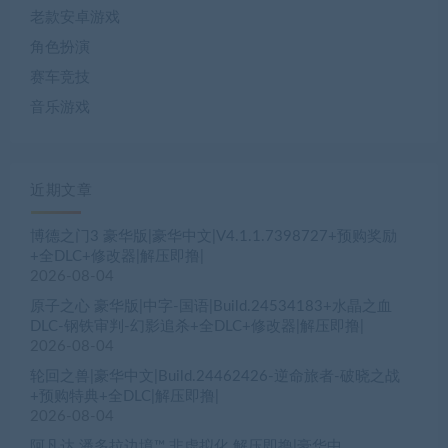
老款安卓游戏
角色扮演
赛车竞技
音乐游戏
近期文章
博德之门3 豪华版|豪华中文|V4.1.1.7398727+预购奖励
+全DLC+修改器|解压即撸|
2026-08-04
原子之心 豪华版|中字-国语|Build.24534183+水晶之血
DLC-钢铁审判-幻影追杀+全DLC+修改器|解压即撸|
2026-08-04
轮回之兽|豪华中文|Build.24462426-逆命旅者-破晓之战
+预购特典+全DLC|解压即撸|
2026-08-04
阿凡达 潘多拉边境™ 非虚拟化 解压即撸|豪华中