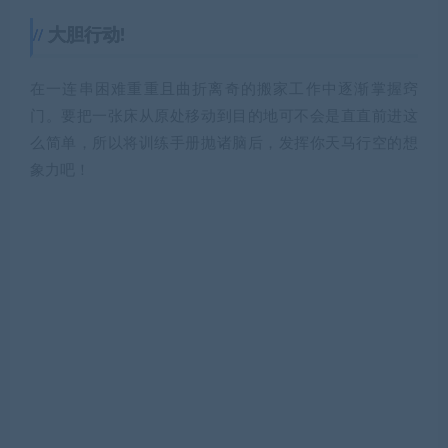
大胆行动!
在一连串困难重重且曲折离奇的搬家工作中逐渐掌握窍
门。要把一张床从原处移动到目的地可不会是直直前进这
么简单，所以将训练手册抛诸脑后，发挥你天马行空的想
象力吧！