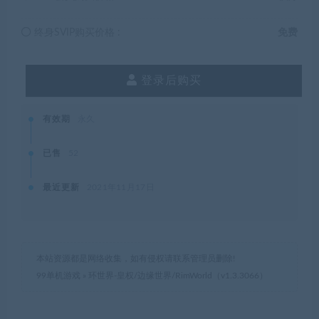
终身SVIP购买价格 :
免费
登录后购买
有效期
永久
已售
52
最近更新
2021年11月17日
本站资源都是网络收集，如有侵权请联系管理员删除!
99单机游戏
»
环世界-皇权/边缘世界/RimWorld（v1.3.3066）