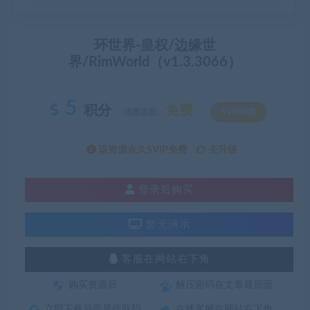
环世界-皇权/边缘世
界/RimWorld（v1.3.3066）
5
积分
免费
优惠信息:
SVIP特权
该资源永久SVIP免费
去升级
登录后购买
暂无演示
客服在网站右下角
购买资源后
解压密码在文章最后面
立即下载后面是提取码
在线客服在网站右下角