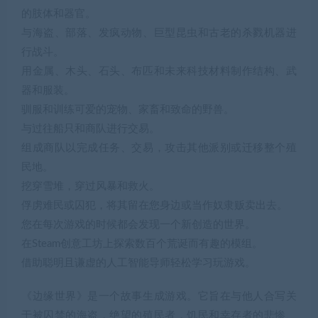
的肢体和器官。
与海盗、部落、发疯动物、巨型昆虫和古老的杀戮机器进
行战斗。
用金属、木头、石头、布匹和未来科技材料制作结构、武
器和服装。
驯服和训练可爱的宠物、家畜和致命的野兽。
与过往船只和商队进行交易。
组成商队以完成任务、交易，攻击其他派别或迁移整个殖
民地。
挖穿雪堆，穿过风暴和救火。
俘虏难民或囚犯，将其留在您身边或当作奴隶贩卖出去。
您在每次游戏的时候都会发现一个新创造的世界。
在Steam创意工坊上探索数百个荒诞而有趣的模组。
借助聪明且谦虚的人工智能导师轻松学习玩游戏。
《边缘世界》是一个故事生成游戏。它旨在与他人合写关
于被囚禁的海盗，绝望的殖民者，饥民和幸存者的悲惨、