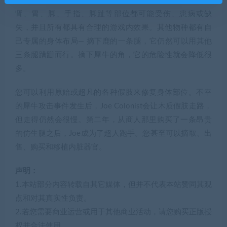
困难。双腿受伤使人移动缓慢。手、脑、口、心、肝、
肾、胃、脚、手指、脚趾等部位都可能受伤、患病或缺
失，并且所有都具有合理的游戏内效果。其他物种都有自
己专属的身体布局— 摘下鹿的一条腿，它仍然可以用其他
三条腿蹒跚而行。摘下犀牛的角，它的危险性就会降低很
多。
您可以利用原始或超凡的各种假肢来修复身体部位。不幸
的犀牛攻击事件发生后，Joe Colonist会让木质假肢走路，
但走得仍然会很慢。第二年，从商人那里购买了一条昂贵
的仿生腿之后，Joe成为了超人跑手。您甚至可以摘取、出
售、购买和移植内脏器官。
声明：
1.本站部分内容转载自其它媒体，但并不代表本站赞同其观
点和对其真实性负责。
2.若您需要商业运营或用于其他商业活动，请您购买正版授
权并合法使用。