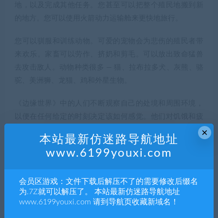
地，以及完成其他任务。您甚至可以把整个殖民地搬到新
的地方。您可以使用火箭动力运输舱来更快地旅行。
您可以驯服和训练动物。可爱的宠物会为悲伤的殖民者带
来欢乐。家畜可以劳作、挤奶和剪毛。可以放出致命猛兽
去攻击敌人。动物种类很多 — 猫、拉布拉多犬、灰熊、骆
驼、美洲狮、龙猫、鸡和外星生物。
《边缘世界》中的人们不断观察自己的处境和周围环境，
以便在任何给定的时刻决定该如何感觉。他们对饥饿和疲
劳做出反应，目睹死亡，对未埋葬的尸体不敬，受伤，留
×
本站最新仿迷路导航地址
在黑暗中，挤在狭窄的环境中，和其他人一起在外面或同
www.6199youxi.com
一房间中睡觉，以及许多其他情况。如果压力太大，它们
可能会暴躁或崩溃。
会员区游戏：文件下载后解压不了的需要修改后缀名
为.7Z就可以解压了。 本站最新仿迷路导航地址
每个身体部位的伤口、感染、修复和慢性病都可以被跟
www.6199youxi.com 请到导航页收藏新域名！
踪，并影响角色的能力。眼睛受伤会对射击或做手术造成