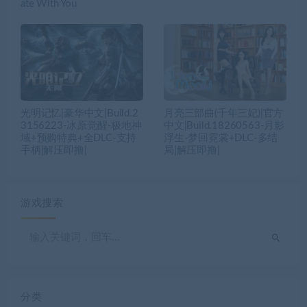
ate With You
光明记忆|豪华中文|Build.2
月亮三部曲(千年三妃)|官方
3156223-冰原觉醒-极地神
中文|Build.18260563-月影
域+预购特典+全DLC-支持
浮生-梦回霓裳+DLC-多结
手柄|解压即撸|
局|解压即撸|
游戏搜索
分类