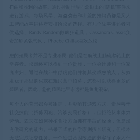
扭曲和胜利的故事。通过控制世界向您抛出的“随机”事件来
进行游戏。每场风暴、海盗袭击和出差的推销员都是又人
工智能故事讲述者安排给您的选择。有几个故事讲述者可
供选择。Randy Random做疯狂道具，Cassandra Classic负
责加剧紧张气氛， Phoebe Chillax喜欢放松。
您的殖民者并不是专业移民-他们是在航线上触礁客轮上的
幸存者。您最终可以得到一位贵族，一位会计师和一位家
庭主妇。通过在战斗中俘虏他们并将其变成您的人，从奴
隶贩子那里购买或在难民营中招募，您都可以获得更多的
殖民者。因此，您的殖民地里永远都是鱼龙混杂。
每个人的背景都会被跟踪，并影响其游戏方式。贵族善于
社交技能（招募囚犯、洽谈交易价格），但拒绝从事体力
劳动。农夫在如何种植食物方面拥有丰富的经验，但是没
有做研究的能力。书呆子式的科学家则擅长研究，但根本
无法完成社交任务。一个经过基因改造的刺客除了杀人什