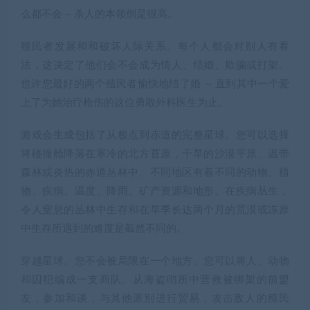
么都不会 – 杀人的本领倒是很高。
殖民者发展和和破坏人际关系。每个人都会对别人有看
法，这决定了他们会不会成为情人、结婚、欺骗或打架。
也许您最好的两个殖民者愉快地结了婚 — 直到其中一个爱
上了为她治疗枪伤的这位勇敢外科医生为止。
游戏会生成包括了从极点到赤道的完整星球。您可以选择
将碰撞舱降落在寒冷的北方苔原，干旱的沙漠平原、温带
森林或炎热的赤道丛林中。不同地区有着不同的动物、植
物、疾病、温度、降雨、矿产资源和地形。在疾病丛生，
令人窒息的丛林中生存和在旱季长达两个月的荒漠或冻原
中生存所遇到的难度是截然不同的。
穿越星球。您不会被局限在一个地方。您可以将人、动物
和囚犯编成一支商队。从海盗哨所中营救被绑架的前盟
友，参加和谈，与其他派别进行贸易，攻击敌人的殖民