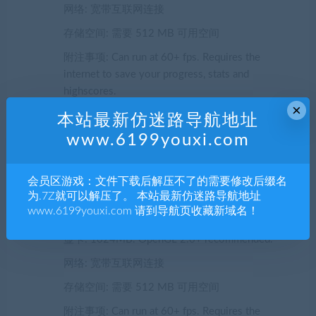
网络: 宽带互联网连接
存储空间: 需要 512 MB 可用空间
附注事项: Can run at 60+ fps. Requires the
internet to save your progress, stats and
highscores.
×
本站最新仿迷路导航地址
推荐配置:
www.6199youxi.com
操作系统: Windows XP, Vista, 7, 8 or 8.1, 10
会员区游戏：文件下载后解压不了的需要修改后缀名
处理器: 2.5 GHz multi core processor
为.7Z就可以解压了。 本站最新仿迷路导航地址
www.6199youxi.com 请到导航页收藏新域名！
内存: 4 GB RAM
显卡: 1024MB. OpenGL 2.0+ recommended.
网络: 宽带互联网连接
存储空间: 需要 512 MB 可用空间
附注事项: Can run at 60+ fps. Requires the