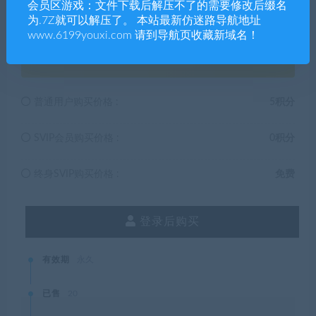
会员区游戏：文件下载后解压不了的需要修改后缀名
为.7Z就可以解压了。 本站最新仿迷路导航地址
www.6199youxi.com 请到导航页收藏新域名！
5
积分
普通用户购买价格 :
5积分
SVIP会员购买价格 :
0积分
终身SVIP购买价格 :
免费
登录后购买
有效期
永久
已售
20