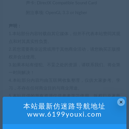
声卡: DirectX Compatible Sound Card
附注事项: OpenGL 3.3 or higher
声明：
1.本站部分内容转载自其它媒体，但并不代表本站赞同其观
点和对其真实性负责。
2.若您需要商业运营或用于其他商业活动，请您购买正版授
权并合法使用。
3.如果本站有侵犯、不妥之处的资源，请联系我们。将会第
一时间解决！
4.本站部分内容均由互联网收集整理，仅供大家参考、学
习，不存在任何商业目的与商业用途。
5.本站提供的所有资源仅供参考学习使用，版权归原著所
×
有，禁止下载本站资源参与任何商业和非法行为，请于24
本站最新仿迷路导航地址
小时之内删除!
www.6199youxi.com
解压码516371