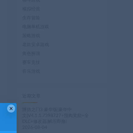
格斗游戏
模拟经营
生存冒险
电脑单机游戏
策略游戏
老款安卓游戏
角色扮演
赛车竞技
音乐游戏
近期文章
×
博德之门3 豪华版|豪华中
文|V4.1.1.7398727+预购奖励+全
DLC+修改器|解压即撸|
2026-08-04