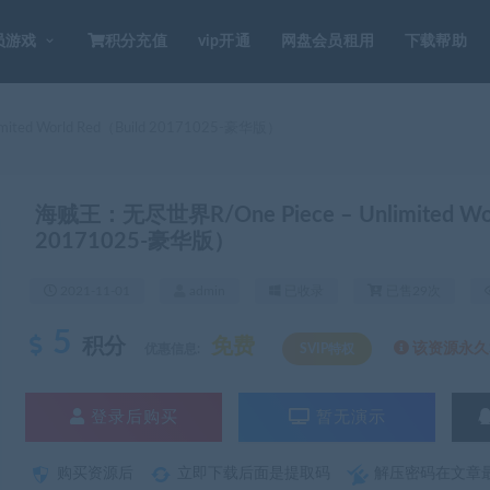
员游戏
积分充值
vip开通
网盘会员租用
下载帮助
ted World Red（Build 20171025-豪华版）
海贼王：无尽世界R/One Piece – Unlimited Wor
20171025-豪华版）
2021-11-01
admin
已收录
已售29次
5
积分
免费
该资源永久S
优惠信息:
SVIP特权
登录后购买
暂无演示
购买资源后
立即下载后面是提取码
解压密码在文章