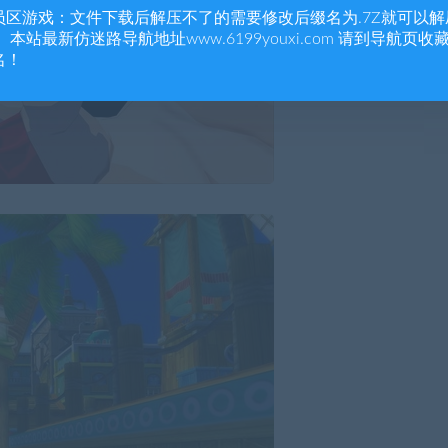
员区游戏：文件下载后解压不了的需要修改后缀名为.7Z就可以解
 本站最新仿迷路导航地址www.6199youxi.com 请到导航页收
名！