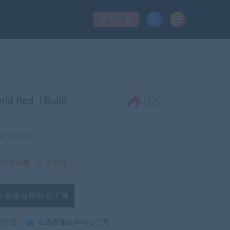
登录/注册
。
3K
ld Red（Build
关注3K次
VIP免费
去升级
客服在网站右下角
最后面
在线客服在网站右下角