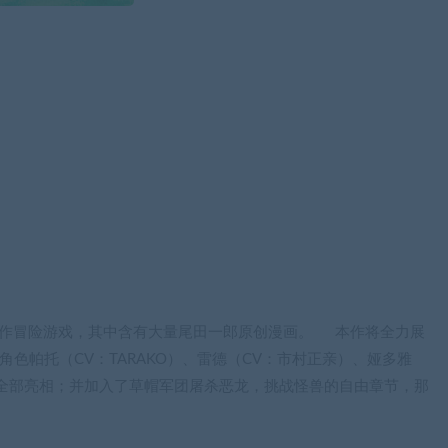
动作冒险游戏，其中含有大量尾田一郎原创漫画。 本作将全力展
角色帕托（CV：TARAKO）、雷德（CV：市村正亲）、娅多雅
全部亮相；并加入了草帽军团屠杀恶龙，挑战怪兽的自由章节，那