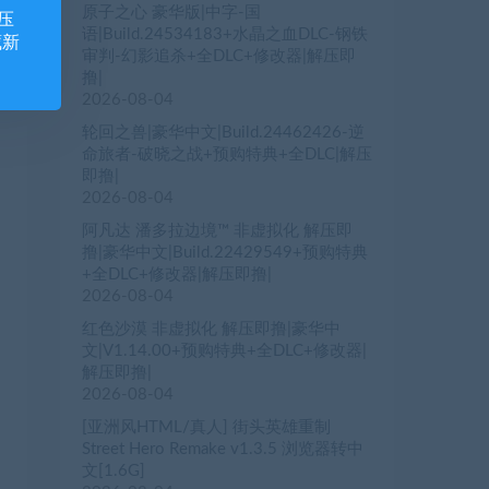
原子之心 豪华版|中字-国
压
语|Build.24534183+水晶之血DLC-钢铁
藏新
审判-幻影追杀+全DLC+修改器|解压即
撸|
2026-08-04
轮回之兽|豪华中文|Build.24462426-逆
命旅者-破晓之战+预购特典+全DLC|解压
即撸|
2026-08-04
阿凡达 潘多拉边境™ 非虚拟化 解压即
撸|豪华中文|Build.22429549+预购特典
+全DLC+修改器|解压即撸|
2026-08-04
红色沙漠 非虚拟化 解压即撸|豪华中
文|V1.14.00+预购特典+全DLC+修改器|
解压即撸|
2026-08-04
[亚洲风HTML/真人] 街头英雄重制
Street Hero Remake v1.3.5 浏览器转中
文[1.6G]