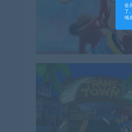
会
了。
域