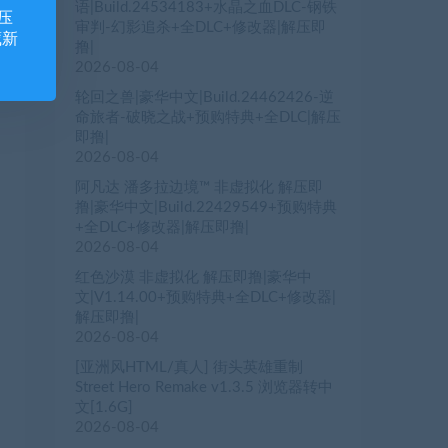
语|Build.24534183+水晶之血DLC-钢铁
压
审判-幻影追杀+全DLC+修改器|解压即
藏新
撸|
2026-08-04
轮回之兽|豪华中文|Build.24462426-逆
命旅者-破晓之战+预购特典+全DLC|解压
即撸|
2026-08-04
阿凡达 潘多拉边境™ 非虚拟化 解压即
撸|豪华中文|Build.22429549+预购特典
+全DLC+修改器|解压即撸|
2026-08-04
红色沙漠 非虚拟化 解压即撸|豪华中
文|V1.14.00+预购特典+全DLC+修改器|
解压即撸|
2026-08-04
[亚洲风HTML/真人] 街头英雄重制
Street Hero Remake v1.3.5 浏览器转中
文[1.6G]
2026-08-04