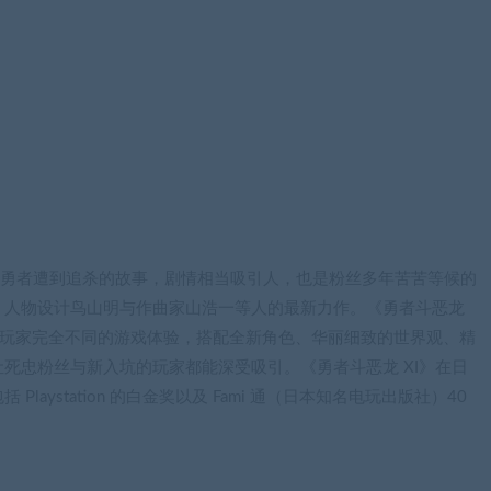
一位勇者遭到追杀的故事，剧情相当吸引人，也是粉丝多年苦苦等候的
、人物设计鸟山明与作曲家山浩一等人的最新力作。《勇者斗恶龙
给予玩家完全不同的游戏体验，搭配全新角色、华丽细致的世界观、精
死忠粉丝与新入坑的玩家都能深受吸引。《勇者斗恶龙 XI》在日
aystation 的白金奖以及 Fami 通（日本知名电玩出版社）40