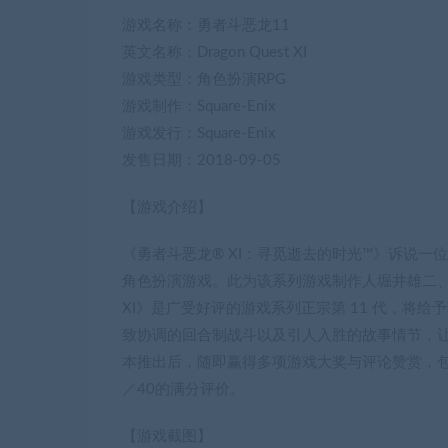
游戏名称：勇者斗恶龙11
英文名称：Dragon Quest XI
游戏类型：角色扮演RPG
游戏制作：Square-Enix
游戏发行：Square-Enix
发售日期：2018-09-05
【游戏介绍】
《勇者斗恶龙® XI：寻觅逝去的时光™》诉说
角色扮演游戏。此为该系列游戏制作人堀井雄二
XI》是广受好评的游戏系列正宗第 11 代，将
致协调的回合制战斗以及引人入胜的故事情节，让
本推出后，随即赢得多项游戏大奖与评论赞赏，包括 Pl
／40的满分评价。
【游戏截图】