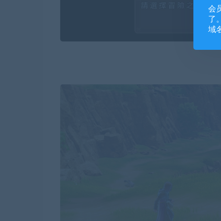
会
了。
域