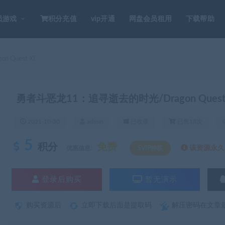
员游戏
积分充值
vip开通
网盘会员租用
下载帮助
Quest XI
勇者斗恶龙11：追寻逝去的时光/Dragon Quest 
2021-10-30
admin
已收录
已售18次
5
积分
免费
该资源永久S
优惠信息:
SVIP特权
登录后购买
暂无演示
购买资源后
立即下载后面是提取码
解压密码在文章