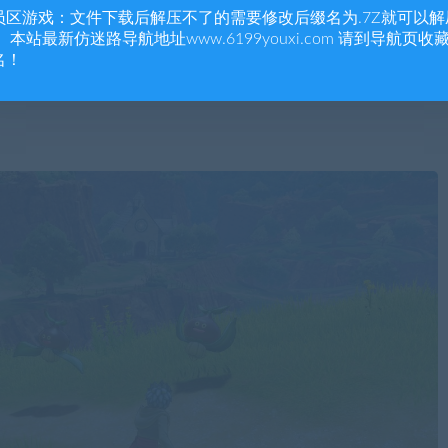
员区游戏：文件下载后解压不了的需要修改后缀名为.7Z就可以解
 本站最新仿迷路导航地址www.6199youxi.com 请到导航页收
名！