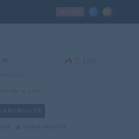
登录/注册
。
2.18K
XI
关注2.18K次
VIP免费
去升级
客服在网站右下角
最后面
在线客服在网站右下角