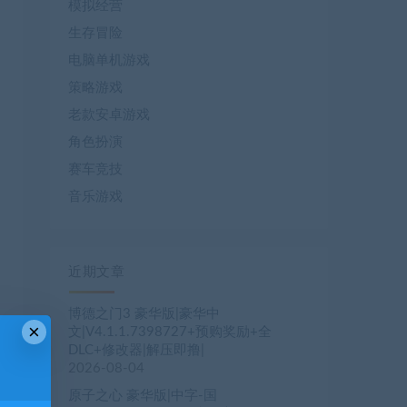
模拟经营
生存冒险
电脑单机游戏
策略游戏
老款安卓游戏
角色扮演
赛车竞技
音乐游戏
近期文章
博德之门3 豪华版|豪华中
×
文|V4.1.1.7398727+预购奖励+全
DLC+修改器|解压即撸|
2026-08-04
原子之心 豪华版|中字-国