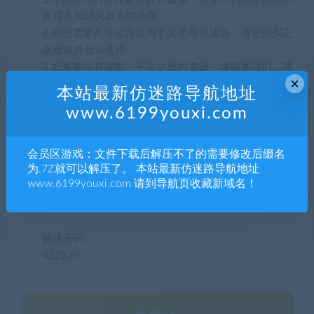
其观点和对其真实性负责。
2.若您需要商业运营或用于其他商业活动，请您购买正
版授权并合法使用。
3.如果本站有侵犯、不妥之处的资源，请联系我们。将
×
会第一时间解决！
本站最新仿迷路导航地址
4.本站部分内容均由互联网收集整理，仅供大家参考、
www.6199youxi.com
学习，不存在任何商业目的与商业用途。
5.本站提供的所有资源仅供参考学习使用，版权归原著
所有，禁止下载本站资源参与任何商业和非法行为，
会员区游戏：文件下载后解压不了的需要修改后缀名
请于24小时之内删除!
为.7Z就可以解压了。 本站最新仿迷路导航地址
www.6199youxi.com 请到导航页收藏新域名！
解压密码:
422539
积分