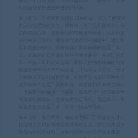
涌入一个市场可能会导致收益递减，而忽视另一方则
可能会使您失去技术进步的机会。
通过获取、制造和运输超过30种商品，深入了解现实
供应链管理的复杂性。原材料、加工品和废料都有特
定的存储位置，需要特定的车辆进行运输，以及特定
的结构进行装卸。液体和气体存储在储罐中，通过管
道和泵进行传输，或者装载到带有储罐的交通工具
上。开采的矿石存储在骨料存储设施中，并通过输送
带、平板卡车和火车运输。而加工好的货物则使用有
顶篷的卡车和火车车厢运送，并储存在仓库中。您可
以组织叉车进行短途运输，构建复杂的输送带网络以
减少对单个交通工具的依赖，或者使用火车将货物从
一个城市运送到另一个城市。供应链管理是国家经营
的重要组成部分，您将使用货运飞机、货运火车、货
运直升机等交通工具，确保一切运转顺利。
每条道路、每座桥梁、每栋住宅和工厂都是从头开始
根据项目规模反映的资源成本建造的。您可以按照市
场价格购买原材料，借助外国劳动力进行快速建设；