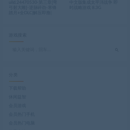
uild.24470530-第三章[弯
中文版集成太平洋战争 即
弓射大雕]-逆脉碎劲-寒锋
时战略游戏 8.3G
踏月+全DLC|解压即撸|
游戏搜索
分类
下载帮助
休闲益智
会员游戏
会员热门手机
会员热门电脑