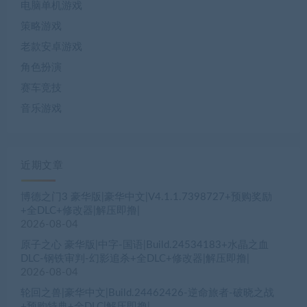
电脑单机游戏
策略游戏
老款安卓游戏
角色扮演
赛车竞技
音乐游戏
近期文章
博德之门3 豪华版|豪华中文|V4.1.1.7398727+预购奖励
+全DLC+修改器|解压即撸|
2026-08-04
原子之心 豪华版|中字-国语|Build.24534183+水晶之血
DLC-钢铁审判-幻影追杀+全DLC+修改器|解压即撸|
2026-08-04
轮回之兽|豪华中文|Build.24462426-逆命旅者-破晓之战
+预购特典+全DLC|解压即撸|