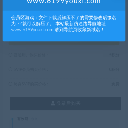
www.6199youxi.com
有，禁止下载本站资源参与任何商业和非法行为，请于24
小时之内删除!
会员区游戏：文件下载后解压不了的需要修改后缀名
为.7Z就可以解压了。 本站最新仿迷路导航地址
www.6199youxi.com 请到导航页收藏新域名！
5
积分
普通用户购买价格 :
5积分
SVIP会员购买价格 :
0积分
终身SVIP购买价格 :
免费
登录后购买
有效期
永久