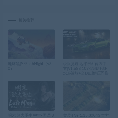
相关推荐
地球黑夜/EarthNight（v3.
极限竞速 地平线5|官方中
0）
文|V1.688.109-燃魂狂潮-
炽热绽放+全DLC|解压即撸|
明末 欲火重生|中字-国语|B
突袭4 Ver1.15.30043 官方