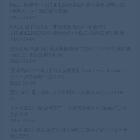
轮回之兽|豪华中文|Build.24462426-逆命旅者-破晓之战
+预购特典+全DLC|解压即撸|
2026-08-04
阿凡达 潘多拉边境™ 非虚拟化 解压即撸|豪华中
文|Build.22429549+预购特典+全DLC+修改器|解压即撸|
2026-08-04
红色沙漠 非虚拟化 解压即撸|豪华中文|V1.14.00+预购特典
+全DLC+修改器|解压即撸|
2026-08-04
[亚洲风HTML/真人] 街头英雄重制 Street Hero Remake
v1.3.5 浏览器转中文[1.6G]
2026-08-04
[国产SLG] 母上攻略 v3.0官中[PC+安卓/6.6G]
2026-08-
04
【休闲SLG】[AI]点就完了：海量老婆收集器 Steam官方中
文步兵版
2026-08-04
【互动SLG】臥底治安官 潜入治安官 Demo 官方中文体验
版[0729]