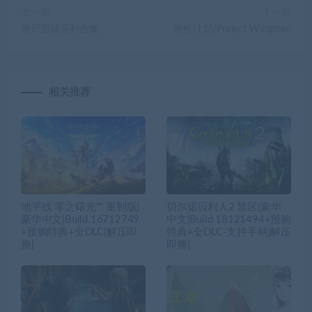
上一篇
下一篇
丧尸围城系列合集
僚机计划/Project Wingman
相关推荐
地平线 零之曙光™ 重制版|
切尔诺贝利人2 禁区|豪华
豪华中文|Build.16712749
中文|Build.18121494+预购
+预购特典+全DLC|解压即
特典+全DLC-支持手柄|解压
撸|
即撸|