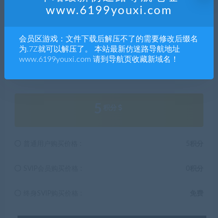
习，不存在任何商业目的与商业用途。
www.6199youxi.com
5.本站提供的所有资源仅供参考学习使用，版权归原著所
有，禁止下载本站资源参与任何商业和非法行为，请于24
会员区游戏：文件下载后解压不了的需要修改后缀名
小时之内删除!
为.7Z就可以解压了。 本站最新仿迷路导航地址
www.6199youxi.com 请到导航页收藏新域名！
解压码541832
5
积分
普通用户购买价格 :
5积分
SVIP会员购买价格 :
0积分
终身SVIP购买价格 :
免费