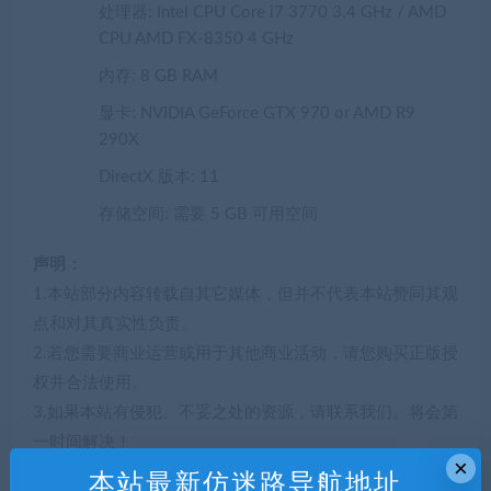
处理器: Intel CPU Core i7 3770 3.4 GHz / AMD
CPU AMD FX-8350 4 GHz
内存: 8 GB RAM
显卡: NVIDIA GeForce GTX 970 or AMD R9
290X
DirectX 版本: 11
存储空间: 需要 5 GB 可用空间
声明：
1.本站部分内容转载自其它媒体，但并不代表本站赞同其观
点和对其真实性负责。
2.若您需要商业运营或用于其他商业活动，请您购买正版授
权并合法使用。
3.如果本站有侵犯、不妥之处的资源，请联系我们。将会第
一时间解决！
×
4.本站部分内容均由互联网收集整理，仅供大家参考、学
本站最新仿迷路导航地址