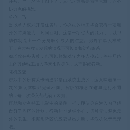
任务。当一名特工倒下了，其他玩家需要前往营救，齐心
协力克服挑战。
单枪匹马
当以单人模式开启任务时，你操纵的特工将会获得一项额
外的特殊能力：时间回溯。这是一项强大的能力，可以帮
助你制造出一个分身吸引敌人的注意。另外在单人模式
下，在未被敌人发现的情况下可以直接进行暗杀。
如若你任务失败，也可以将游戏转为多人模式，等待网络
上的其他特工加入游戏来救援你，从而继续行动。
随机应变
游戏中的所有关卡构造都是由系统生成的，这意味着每一
次的游玩体验都完全不同。背版的概念在这里是行不通
的，每一次潜入都充满了未知。
而就和所有特工电影中的桥段一样，即便你在潜入前已经
做好了周密的计划，行动时也足够小心，仍然无法避免意
外的发生。根据形势随机应变做出决断，将危机化于无形
吧。