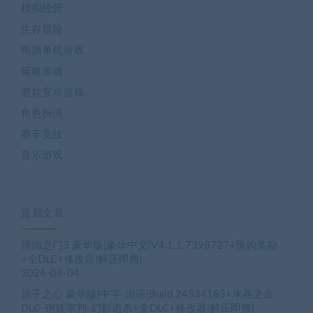
模拟经营
生存冒险
电脑单机游戏
策略游戏
老款安卓游戏
角色扮演
赛车竞技
音乐游戏
近期文章
博德之门3 豪华版|豪华中文|V4.1.1.7398727+预购奖励
+全DLC+修改器|解压即撸|
2026-08-04
原子之心 豪华版|中字-国语|Build.24534183+水晶之血
DLC-钢铁审判-幻影追杀+全DLC+修改器|解压即撸|