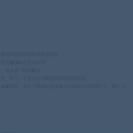
站赞同其观点和对其真实性负责。
购买正版授权并合法使用。
们。将会第一时间解决！
参考、学习，不存在任何商业目的与商业用途。
归原著所有，禁止下载本站资源参与任何商业和非法行为，请于24
ybertron