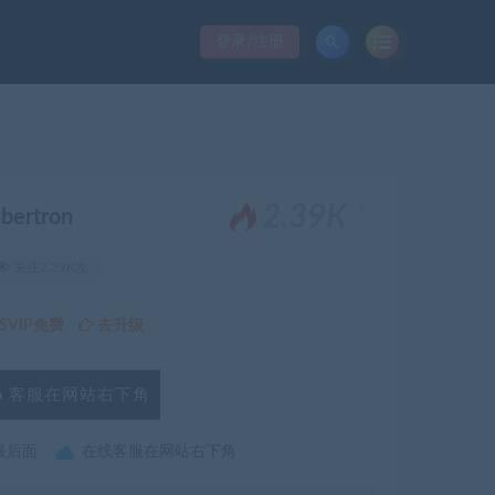
登录/注册
。
2.39K
ertron
关注2.39K次
VIP免费
去升级
客服在网站右下角
最后面
在线客服在网站右下角