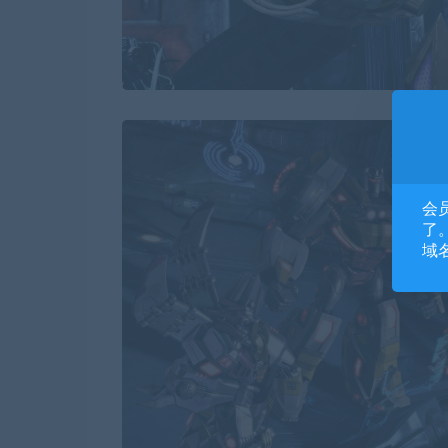
会
了。
域