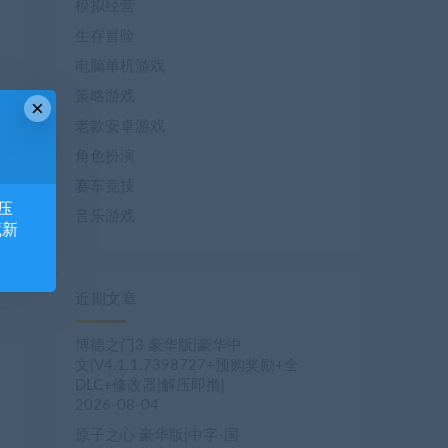
模拟经营
生存冒险
电脑单机游戏
策略游戏
×
老款安卓游戏
角色扮演
赛车竞技
压
音乐游戏
藏新
近期文章
博德之门3 豪华版|豪华中
文|V4.1.1.7398727+预购奖励+全
DLC+修改器|解压即撸|
2026-08-04
原子之心 豪华版|中字-国