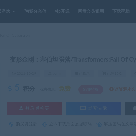
员游戏
积分充值
vip开通
网盘会员租用
下载帮助
 Of Cybertron
变形金刚：塞伯坦陨落/Transformers:Fall Of Cyb
2021-10-29
admin
已收录
已售18次
5
积分
免费
该资源永久S
优惠信息:
SVIP特权
登录后购买
暂无演示
购买资源后
立即下载后面是提取码
解压密码在文章