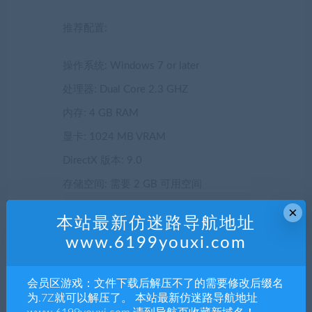
推荐配置:
操作系统: Windows 7 or later
处理器: Dual Core 2.3 GHZ
内存: 4 GB RAM
显卡: 1024 MB VRAM
DirectX 版本: 9.0
存储空间: 需要 2 GB 可用空间
附注事项: Broadband internet is required for
×
本站最新仿迷路导航地址
online play.
www.6199youxi.com
声明：
1.本站部分内容转载自其它媒体，但并不代表本站赞同其观
会员区游戏：文件下载后解压不了的需要修改后缀名
点和对其真实性负责。
为.7Z就可以解压了。 本站最新仿迷路导航地址