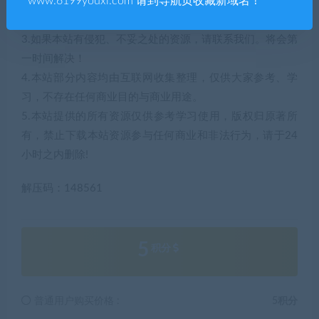
www.6199youxi.com 请到导航页收藏新域名！
2.若您需要商业运营或用于其他商业活动，请您购买正版授
权并合法使用。
3.如果本站有侵犯、不妥之处的资源，请联系我们。将会第
一时间解决！
4.本站部分内容均由互联网收集整理，仅供大家参考、学
习，不存在任何商业目的与商业用途。
5.本站提供的所有资源仅供参考学习使用，版权归原著所
有，禁止下载本站资源参与任何商业和非法行为，请于24
小时之内删除!
解压码：148561
5
积分
普通用户购买价格 :
5积分