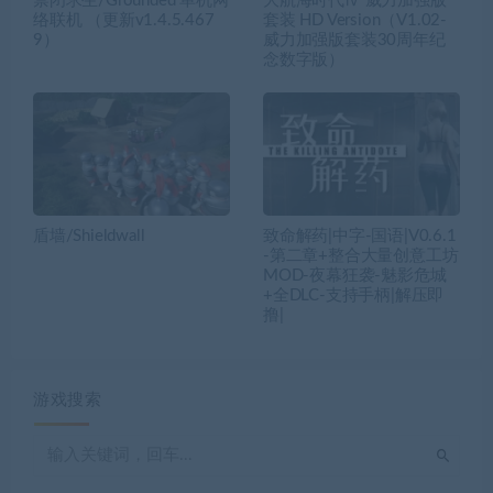
禁闭求生/Grounded 单机网
大航海时代Ⅳ 威力加强版
络联机 （更新v1.4.5.467
套装 HD Version（V1.02-
9）
威力加强版套装30周年纪
念数字版）
盾墙/Shieldwall
致命解药|中字-国语|V0.6.1
-第二章+整合大量创意工坊
MOD-夜幕狂袭-魅影危城
+全DLC-支持手柄|解压即
撸|
游戏搜索