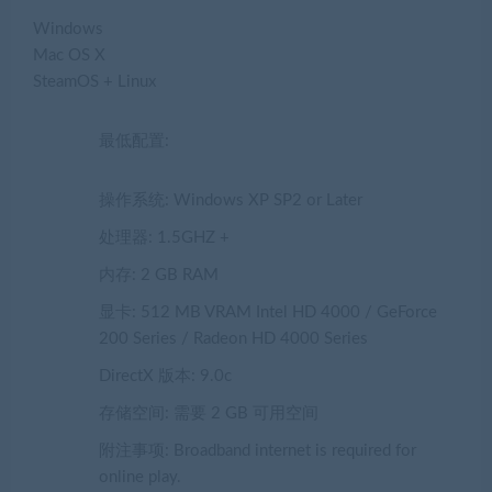
Windows
Mac OS X
SteamOS + Linux
最低配置:
操作系统: Windows XP SP2 or Later
处理器: 1.5GHZ +
内存: 2 GB RAM
显卡: 512 MB VRAM Intel HD 4000 / GeForce
200 Series / Radeon HD 4000 Series
DirectX 版本: 9.0c
存储空间: 需要 2 GB 可用空间
附注事项: Broadband internet is required for
online play.