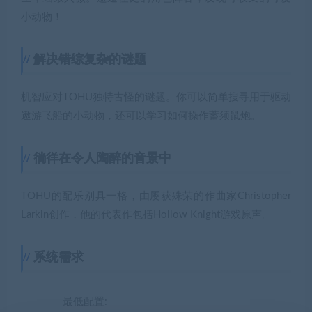
小动物！
解决错综复杂的谜题
机智应对TOHU独特古怪的谜题。你可以简单搜寻用于驱动
遨游飞船的小动物，还可以学习如何操作蓄须鼠炮。
徜徉在令人陶醉的音景中
TOHU的配乐别具一格，由屡获殊荣的作曲家Christopher
Larkin创作，他的代表作包括Hollow Knight游戏原声。
系统需求
最低配置: