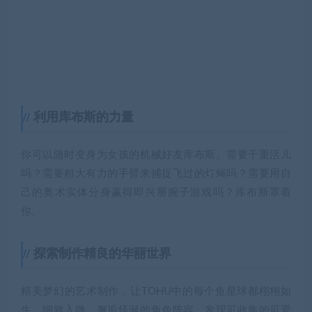
利用库布斯的力量
你可以随时变身为女孩的机械好友库布斯。需要干重活儿
吗？需要粗大有力的手臂来捕捉飞过的灯蝇吗？需要用自
己的奥术实体分身赢得即兴掰腕子游戏吗？库布斯罩着
你。
探索制作精良的华丽世界
精美梦幻的艺术制作，让TOHU中的每个鱼星球都栩栩如
生，细致入微。邂逅怪诞的角色阵容，发现可收集的可爱