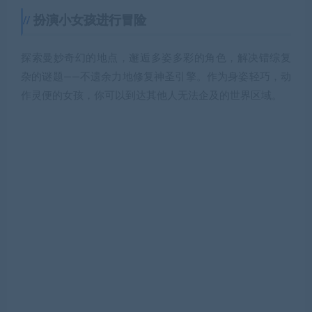
扮演小女孩进行冒险
探索曼妙奇幻的地点，邂逅多姿多彩的角色，解决错综复
杂的谜题——不遗余力地修复神圣引擎。作为身姿轻巧，动
作灵便的女孩，你可以到达其他人无法企及的世界区域。