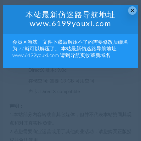
×
操作系统: Windows 7 or later
本站最新仿迷路导航地址
www.6199youxi.com
处理器: Intel i3 3.3 GHz or better
内存: 4 GB RAM
会员区游戏：文件下载后解压不了的需要修改后缀名
显卡: GeForce GTX 660 (2048 MB) or Radeon R9
为.7Z就可以解压了。 本站最新仿迷路导航地址
285 (2048 MB) – Integrated GPUs may work but
www.6199youxi.com 请到导航页收藏新域名！
are not supported.
DirectX 版本: 9.0c
存储空间: 需要 13 GB 可用空间
声卡: DirectX compatible
声明：
1.本站部分内容转载自其它媒体，但并不代表本站赞同其观
点和对其真实性负责。
2.若您需要商业运营或用于其他商业活动，请您购买正版授
权并合法使用。