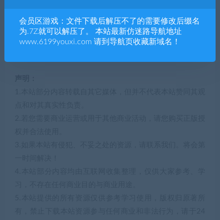
处理器: Intel Core i5 or AMD equivalent
会员区游戏：文件下载后解压不了的需要修改后缀名
显卡: NVIDIA GTX 660 or AMD Radeon HD 7950
为.7Z就可以解压了。 本站最新仿迷路导航地址
DirectX 版本: 11
www.6199youxi.com 请到导航页收藏新域名！
存储空间: 需要 7 GB 可用空间
声明：
1.本站部分内容转载自其它媒体，但并不代表本站赞同其观
点和对其真实性负责。
2.若您需要商业运营或用于其他商业活动，请您购买正版授
权并合法使用。
3.如果本站有侵犯、不妥之处的资源，请联系我们。将会第
一时间解决！
4.本站部分内容均由互联网收集整理，仅供大家参考、学
习，不存在任何商业目的与商业用途。
5.本站提供的所有资源仅供参考学习使用，版权归原著所
有，禁止下载本站资源参与任何商业和非法行为，请于24