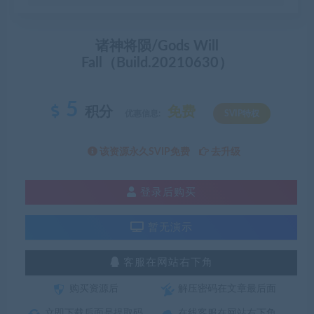
诸神将陨/Gods Will
Fall（Build.20210630）
5
积分
免费
优惠信息:
SVIP特权
该资源永久SVIP免费
去升级
登录后购买
暂无演示
客服在网站右下角
购买资源后
解压密码在文章最后面
立即下载后面是提取码
在线客服在网站右下角