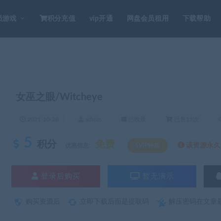
员游戏
积分充值
vip开通
网盘会员租用
下载帮助
女巫之眼/Witcheye
2021-10-28
admin
已收录
已售15次
5
积分
免费
该资源永久S
优惠信息:
SVIP特权
登录后购买
暂无演示
购买资源后
立即下载后面是提取码
解压密码在文章