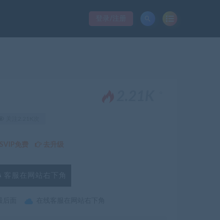
登录/注册
。
2.21K
关注2.21K次
VIP免费
去升级
客服在网站右下角
最后面
在线客服在网站右下角