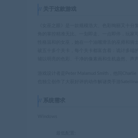
关于这款游戏
《女巫之眼》是一款规模浩大、色彩绚丽又十分
角的掌控精准无比。一划即走、一点即停，玩家
性格温和的女巫，她在一个油嘴滑舌的巫师和骑
破五十多个关卡，每个关卡都富含着：诡计多端
辅以明亮的色彩、干净的像素画和生机盎然、声
游戏设计者是Peter Malamud Smith，他同
也独立创作了大获好评的动作解谜类手游Satellina以及Sa
系统需求
Windows
最低配置: