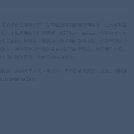
复古的平台冒险类游戏。它有着独特的触屏控制体系，让玩家对主
可在六个世界地图中闪转腾挪、踩踏敌人。游戏里，你将扮演一个
士偷了她施法原料后，变身为一颗飞翔的复仇之眼。你将带领她冲
的敌人、神秘莫测的环境以及令人困惑的新谜题。这些种种元素，
声入耳的原创音乐，带给你独特的体验。
Charlie Hoey一起创作了任天堂平台的《了不起的盖茨比》游戏，同时他
tellina Zero