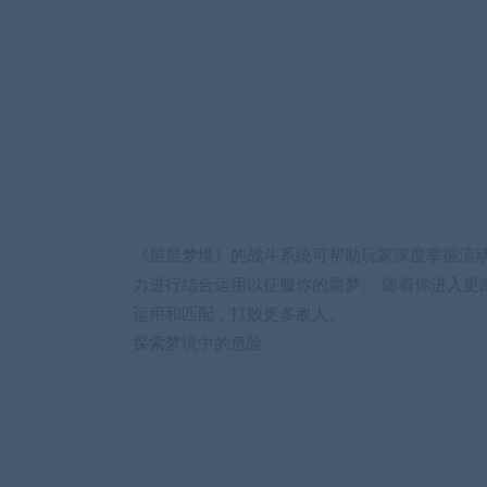
《层层梦境》的战斗系统可帮助玩家深度掌握流
力进行结合运用以征服你的噩梦。 随着你进入更
运用和匹配，打败更多敌人。
探索梦境中的危险