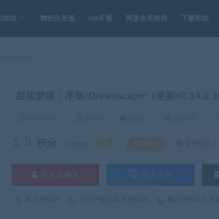
员游戏
积分充值
vip开通
网盘会员租用
下载帮助
.14.0.10）
层层梦境：序章/Dreamscaper（更新v0.14.0.
2021-10-28
admin
已收录
已售14次
5
积分
免费
该资源永久S
优惠信息:
SVIP特权
登录后购买
暂无演示
购买资源后
立即下载后面是提取码
解压密码在文章