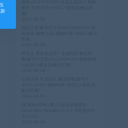
语|Build.24534183+水晶之血DLC-钢铁
压
审判-幻影追杀+全DLC+修改器|解压即
藏新
撸|
2026-08-04
轮回之兽|豪华中文|Build.24462426-逆
命旅者-破晓之战+预购特典+全DLC|解压
即撸|
2026-08-04
阿凡达 潘多拉边境™ 非虚拟化 解压即
撸|豪华中文|Build.22429549+预购特典
+全DLC+修改器|解压即撸|
2026-08-04
红色沙漠 非虚拟化 解压即撸|豪华中
文|V1.14.00+预购特典+全DLC+修改器|
解压即撸|
2026-08-04
[亚洲风HTML/真人] 街头英雄重制
Street Hero Remake v1.3.5 浏览器转中
文[1.6G]
2026-08-04