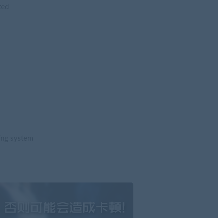
ted
ing system