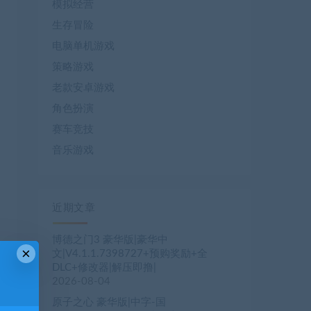
模拟经营
生存冒险
电脑单机游戏
策略游戏
老款安卓游戏
角色扮演
赛车竞技
音乐游戏
近期文章
博德之门3 豪华版|豪华中
×
文|V4.1.1.7398727+预购奖励+全
DLC+修改器|解压即撸|
2026-08-04
原子之心 豪华版|中字-国