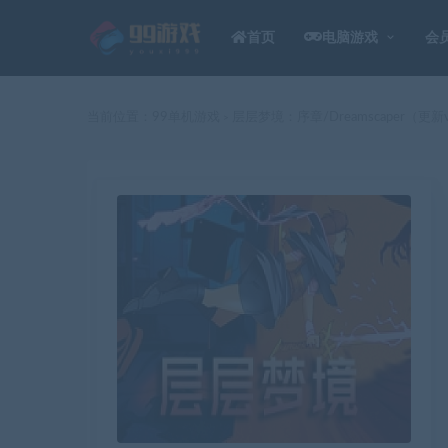
首页
电脑游戏
会
当前位置：
99单机游戏
层层梦境：序章/Dreamscaper（更新v0
>