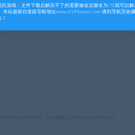
员区游戏：文件下载后解压不了的需要修改后缀名为.7Z就可以解
 本站最新仿迷路导航地址www.6199youxi.com 请到导航页收
名！
些不断循环超现实噩梦，努力将她从黑暗的命运中拯救出来。