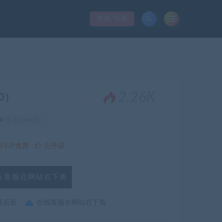
登录/注册
。
2.26K
10）
关注2.26K次
VIP免费
去升级
客服在网站右下角
最后面
在线客服在网站右下角