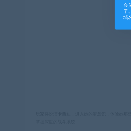
会
了。
域
玩家将扮演卡西迪，进入她的潜意识，体验她那
掌握深度的战斗系统