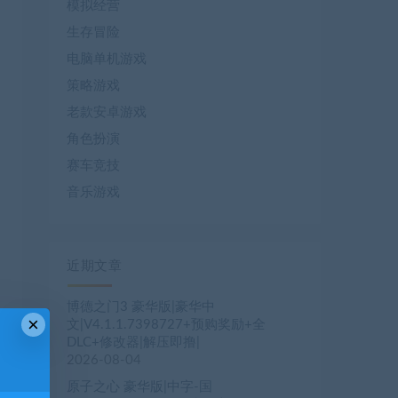
模拟经营
生存冒险
电脑单机游戏
策略游戏
老款安卓游戏
角色扮演
赛车竞技
音乐游戏
近期文章
博德之门3 豪华版|豪华中
×
文|V4.1.1.7398727+预购奖励+全
DLC+修改器|解压即撸|
2026-08-04
原子之心 豪华版|中字-国