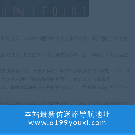
在却已毁灭，完全被邪恶的跨维度实体所占领，被邪恶的宇宙之神
新彩虹眼，试图查明一系列邪恶的事件，它们导致了人称“大融合”
满了隐藏的捷径、大量的秘密，秘密中还包含着其他秘密——这一切
，当你深入到空间站最黑暗的角落时，你会越加恐惧颤抖。
风格。每件武器都有其独特的特殊能力，一旦掌握了该能力即可解
根于经典和现代科幻电影的故事和传说。还有让人直起鸡皮疙瘩的
本站最新仿迷路导航地址
事件，例如变更的敌方统计数据和位置、头目外观和群体攻击。
www.6199youxi.com