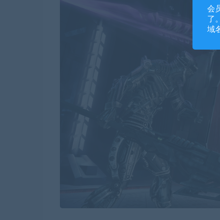
会
了。
域