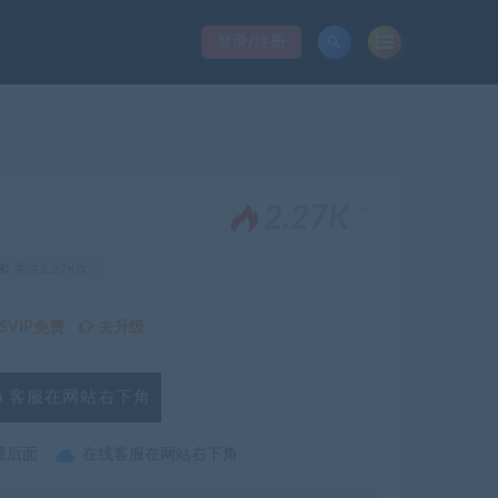
登录/注册
。
2.27K
关注2.27K次
VIP免费
去升级
客服在网站右下角
最后面
在线客服在网站右下角