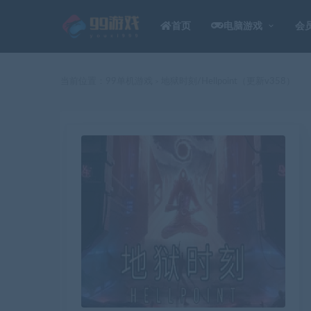
首页
电脑游戏
会
当前位置：
99单机游戏
地狱时刻/Hellpoint（更新v358）
>