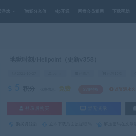
员游戏
积分充值
vip开通
网盘会员租用
下载帮助
地狱时刻/Hellpoint（更新v358）
2021-10-27
admin
已收录
已售15次
5
积分
免费
该资源永久S
优惠信息:
SVIP特权
登录后购买
暂无演示
购买资源后
立即下载后面是提取码
解压密码在文章