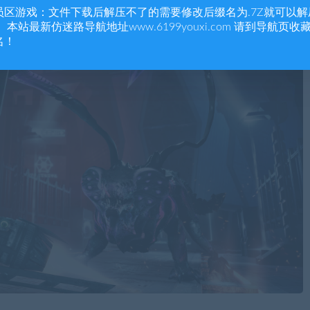
员区游戏：文件下载后解压不了的需要修改后缀名为.7Z就可以解
 本站最新仿迷路导航地址www.6199youxi.com 请到导航页收
名！