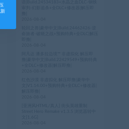
语|Build.24534183+水晶之血DLC-钢铁
压
审判-幻影追杀+全DLC+修改器|解压即
藏新
撸|
2026-08-04
轮回之兽|豪华中文|Build.24462426-逆
命旅者-破晓之战+预购特典+全DLC|解压
即撸|
2026-08-04
阿凡达 潘多拉边境™ 非虚拟化 解压即
撸|豪华中文|Build.22429549+预购特典
+全DLC+修改器|解压即撸|
2026-08-04
红色沙漠 非虚拟化 解压即撸|豪华中
文|V1.14.00+预购特典+全DLC+修改器|
解压即撸|
2026-08-04
[亚洲风HTML/真人] 街头英雄重制
Street Hero Remake v1.3.5 浏览器转中
文[1.6G]
2026-08-04