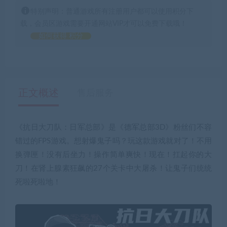
特别声明：普通游戏所有注册用户都可以使用积分下
载，会员区游戏需要开通网站VIP才可以免费下载哦！
如何获得 积分
正文概述
售后服务
《抗日大刀队：日军总部》是《德军总部3D》粉丝们不容
错过的FPS游戏。想射爆鬼子吗？玩这款游戏就对了！不用
换弹匣！没有后坐力！操作简单爽快！现在！扛起你的大
刀！在肾上腺素狂飙的27个关卡中大屠杀！让鬼子们统统
死啦死啦地！