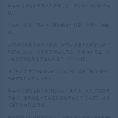
世界树的迷宫画风看上去清新可爱，实际玩法却仍旧相当
硬核
玩家每下到新一层迷宫，面对的完全就是一张网格化的白
纸：
岔路和死角都得亲自去摸索，游戏系统也不会自动纪录下
玩家走过的路，要想记下哪里是死路、哪里有休息点，就
得自己用触控笔画下道路与墙壁，再一一标识。
其实相比更古早的DRPG完全没有地图，或是只能使用特定
咒语才能短暂显示下方位。
世界树的迷宫这样的设计已经人性化不少，同时又充满童
真趣味，但游戏里除了迷宫探索要靠自己“白手起家”，战斗
难度同样称得上“受苦”。
世界树的迷宫系列的数值设计有着常见于老式日本RPG的