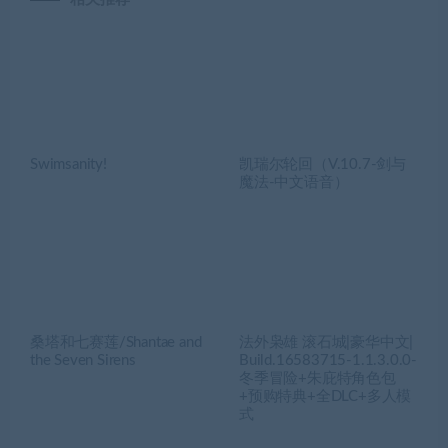
Swimsanity!
凯瑞尔轮回（V.10.7-剑与
魔法-中文语音）
桑塔和七赛莲/Shantae and
法外枭雄 滚石城|豪华中文|
the Seven Sirens
Build.16583715-1.1.3.0.0-
冬季冒险+朱庇特角色包
+预购特典+全DLC+多人模
式