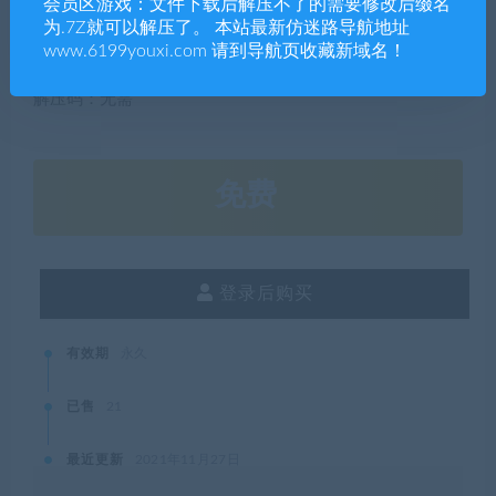
会员区游戏：文件下载后解压不了的需要修改后缀名
有，禁止下载本站资源参与任何商业和非法行为，请于24
为.7Z就可以解压了。 本站最新仿迷路导航地址
小时之内删除!
www.6199youxi.com 请到导航页收藏新域名！
解压码：无需
免费
登录后购买
有效期
永久
已售
21
最近更新
2021年11月27日