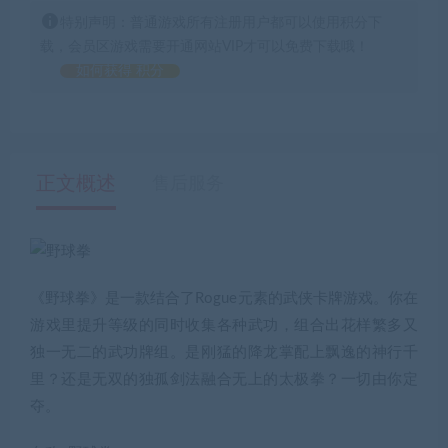
特别声明：普通游戏所有注册用户都可以使用积分下
载，会员区游戏需要开通网站VIP才可以免费下载哦！
如何获得 积分
正文概述
售后服务
《野球拳》是一款结合了Rogue元素的武侠卡牌游戏。你在
游戏里提升等级的同时收集各种武功，组合出花样繁多又
独一无二的武功牌组。是刚猛的降龙掌配上飘逸的神行千
里？还是无双的独孤剑法融合无上的太极拳？一切由你定
夺。