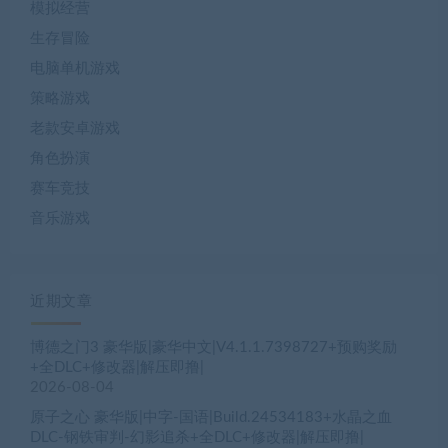
模拟经营
生存冒险
电脑单机游戏
策略游戏
老款安卓游戏
角色扮演
赛车竞技
音乐游戏
近期文章
博德之门3 豪华版|豪华中文|V4.1.1.7398727+预购奖励
+全DLC+修改器|解压即撸|
2026-08-04
原子之心 豪华版|中字-国语|Build.24534183+水晶之血
DLC-钢铁审判-幻影追杀+全DLC+修改器|解压即撸|