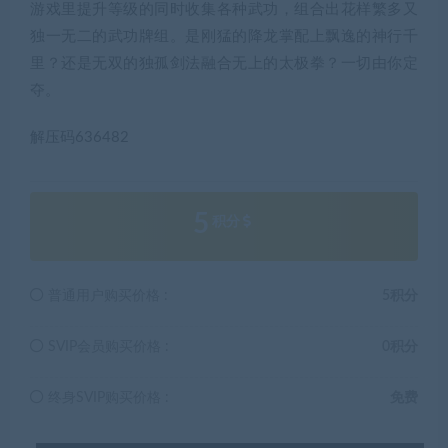
游戏里提升等级的同时收集各种武功，组合出花样繁多又
独一无二的武功牌组。是刚猛的降龙掌配上飘逸的神行千
里？还是无双的独孤剑法融合无上的太极拳？一切由你定
夺。
解压码636482
5
积分
普通用户购买价格 :
5积分
SVIP会员购买价格 :
0积分
终身SVIP购买价格 :
免费