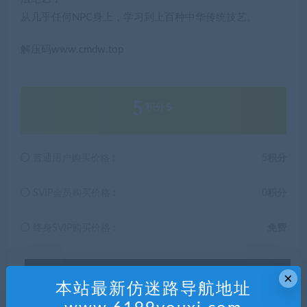
从几乎任何NPC身上，学习到上百种中华传统技艺。
解压码www.cmdw.top
5
积分
普通用户购买价格 :
5积分
SVIP会员购买价格 :
0积分
终身SVIP购买价格 :
免费
登录后购买
×
本站最新仿迷路导航地址