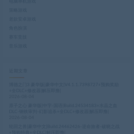
电脑单机游戏
策略游戏
老款安卓游戏
角色扮演
赛车竞技
音乐游戏
近期文章
博德之门3 豪华版|豪华中文|V4.1.1.7398727+预购奖励
+全DLC+修改器|解压即撸|
2026-08-04
原子之心 豪华版|中字-国语|Build.24534183+水晶之血
DLC-钢铁审判-幻影追杀+全DLC+修改器|解压即撸|
2026-08-04
轮回之兽|豪华中文|Build.24462426-逆命旅者-破晓之战
+预购特典+全DLC|解压即撸|