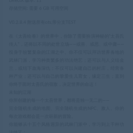
DirectX 版本: 11
存储空间: 需要 6 GB 可用空间
V0.2.8.4 附送所有ots,带分支TEST
在《太吾绘卷》的世界中，你除了需要扮演神秘的“太吾氏
传人”，还将以不同的处世立场——或善、或恶、或中庸——
投身于纷繁复杂的江湖之中。你不仅可以拜访世界各地的
武林门派，学习种类繁多的功法绝艺；还可以与人义结金
兰，或结下血海深仇；不仅可以兴建自己的村庄，经营各
种产业；还可以与自己的挚爱生儿育女，缘定三生；直到
你终于面对太吾氏的宿敌，决定世界的命运！
未知的江湖
你所创建的每一个太吾世界，都将是独一无二的——
完全随机生成的地图、完全随机生成的NPC、敌人。你的
每次游戏都会是一次崭新的冒险。
你能够从十五个风格迥异的武林门派中，学习到上千种功
法绝艺；