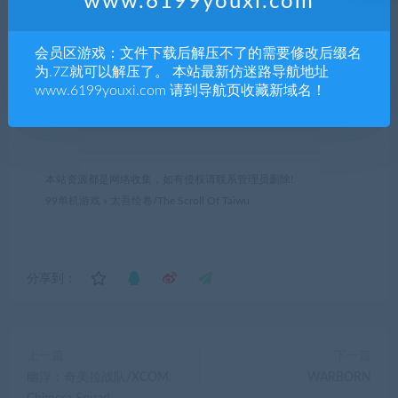
www.6199youxi.com
有效期
永久
已售
41
会员区游戏：文件下载后解压不了的需要修改后缀名
为.7Z就可以解压了。 本站最新仿迷路导航地址
www.6199youxi.com 请到导航页收藏新域名！
最近更新
2021年11月24日
本站资源都是网络收集，如有侵权请联系管理员删除!
99单机游戏
»
太吾绘卷/The Scroll Of Taiwu
分享到：
上一篇
下一篇
幽浮：奇美拉战队/XCOM:
WARBORN