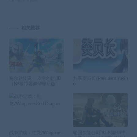
Chimera Squad
相关推荐
塞尔达传说：天空之剑HD
共享委员长/President Yukin
（NS模拟器豪华畅玩版）
o
战争游戏：红龙/Wargame:
轮回保险公司 R.I.P.|豪华中