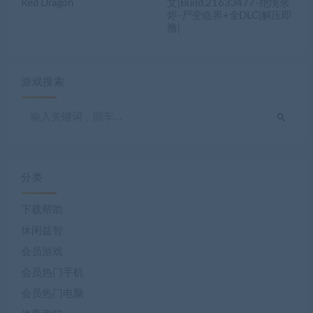
Red Dragon
文|Build.21633477-绝境余
烬-尸变临界+全DLC|解压即
撸|
游戏搜索
分类
下载帮助
休闲益智
会员游戏
会员热门手机
会员热门电脑