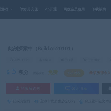
员游戏
积分充值
vip开通
网盘会员租用
下载帮助
此刻探索中（Build.6520101）
2021-11-23
admin
已收录
已售20次
5
积分
免费
该资源永久S
优惠信息:
SVIP特权
登录后购买
暂无演示
购买资源后
立即下载后面是提取码
解压密码在文章