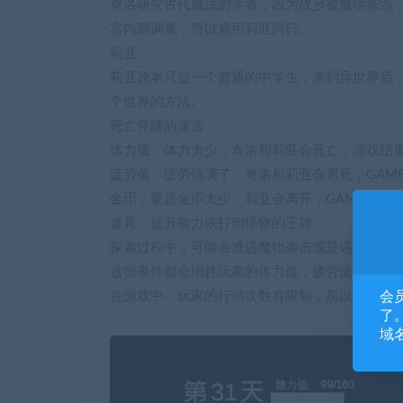
奇洛研究古代魔法的学者，因为故乡被魔物摧毁
宫内部调查，所以雇用莉亚同行。
莉亚
莉亚原本只是一个普通的中学生，来到异世界后
个世界的方法。
死亡伴随的迷宫
体力值：体力太少，奇洛和莉亚会死亡，游戏结
疲劳值：疲劳值满了，奇洛和莉亚会累死，GAME 
金币：要是金币太少，莉亚会离开，GAME OVE
道具：提升能力或打倒怪物的王牌
探索过程中，可能会遭遇魔物袭击或是遇上踩到
这些事件都会消耗玩家的体力值，疲劳值和金币
会
在游戏中，玩家的行动次数有限制，所以游戏的
了。
域