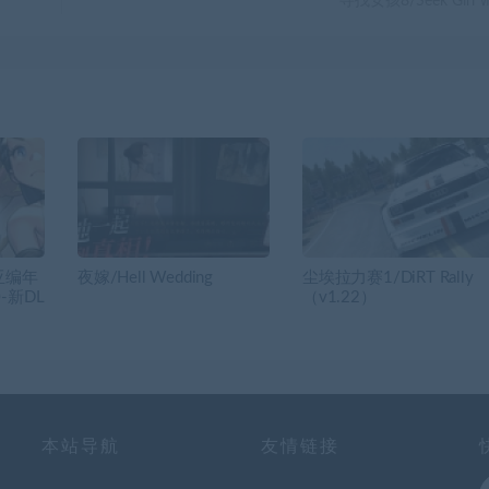
寻找女孩8/Seek Girl 
亚编年
夜嫁/Hell Wedding
尘埃拉力赛1/DiRT Rally
0-新DL
（v1.22）
本站导航
友情链接