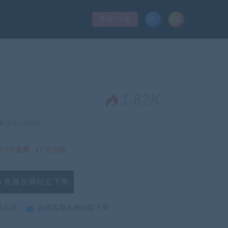
登录/注册
。
1.82K
关注1.82K次
VIP免费
去升级
客服在网站右下角
最后面
在线客服在网站右下角