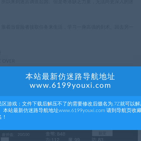
，所以来到迷宫调查起因。但是奇洛缺乏力量，无法向更深入的迷
，靠着当冒险者接取任务来生活，学习一身高强的剑术。回去另一
束
OVER
R
本站最新仿迷路导航地址
www.6199youxi.com
陷阱的事件。
。
员区游戏：文件下载后解压不了的需要修改后缀名为.7Z就可以解
重点在于在合理分配时间在赚钱，升级和休息上。
 本站最新仿迷路导航地址www.6199youxi.com 请到导航页收
名！