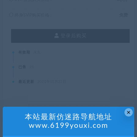
终身SVIP购买价格 :
免费
登录后购买
有效期
永久
已售
23
最近更新
2021年11月22日
×
本站资源都是网络收集，如有侵权请联系管理员删除!
本站最新仿迷路导航地址
99单机游戏
»
当铺人生2-掌柜人生2/Dealers Life
www.6199youxi.com
2（V.0.125_W55整合家居用品）