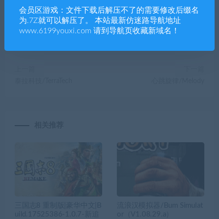
会员区游戏：文件下载后解压不了的需要修改后缀名
为.7Z就可以解压了。 本站最新仿迷路导航地址
分享到：
www.6199youxi.com 请到导航页收藏新域名！
上一篇
下一篇
泰拉科技/TerraTech
心跳旋律/Melody
相关推荐
三国志8 重制版|豪华中文|B
流浪汉模拟器/Bum Simulat
uild.17525386-1.0.7-新追
or（V1.08.29.a）