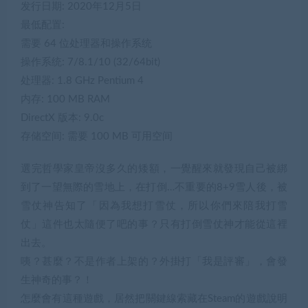
发行日期: 2020年12月5日
最低配置:
需要 64 位处理器和操作系统
操作系统: 7/8.1/10 (32/64bit)
处理器: 1.8 GHz Pentium 4
内存: 100 MB RAM
DirectX 版本: 9.0c
存储空间: 需要 100 MB 可用空间
選完哲學家皇帝沒多久的矮額，一覺醒來就發現自己被綁
到了一望無際的雪地上，在打倒…不重要的8+9雪人後，被
雪仗神告知了「因為我想打雪仗，所以你們來陪我打雪
仗」這件也太隨便了吧的事？只有打倒雪仗神才能從這裡
出去。
咦？甚麼？不是作者上架的？外掛打「我是評審」，會發
生神奇的事？！
怎麼會有這種遊戲，居然把關鍵線索藏在Steam的遊戲說明