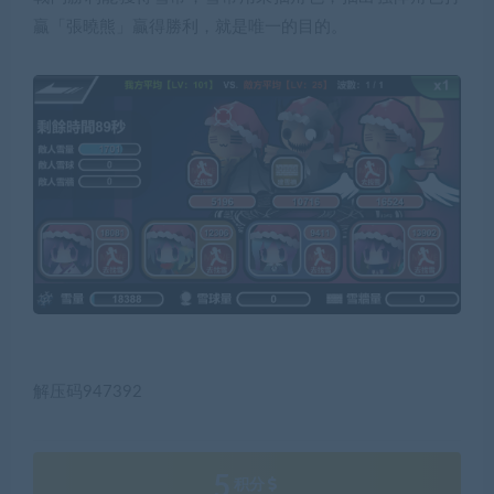
贏「張曉熊」贏得勝利，就是唯一的目的。
解压码947392
5
积分