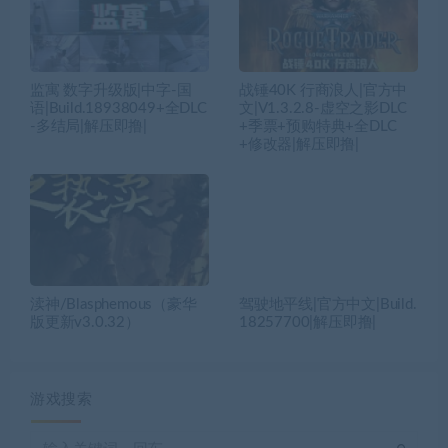
监寓 数字升级版|中字-国
战锤40K 行商浪人|官方中
语|Build.18938049+全DLC
文|V1.3.2.8-虚空之影DLC
-多结局|解压即撸|
+季票+预购特典+全DLC
+修改器|解压即撸|
渎神/Blasphemous（豪华
驾驶地平线|官方中文|Build.
版更新v3.0.32）
18257700|解压即撸|
游戏搜索