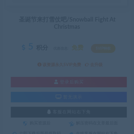
圣诞节来打雪仗吧/Snowball Fight At
Christmas
5
积分
免费
优惠信息:
SVIP特权
该资源永久SVIP免费
去升级
登录后购买
暂无演示
客服在网站右下角
购买资源后
解压密码在文章最后面
立即下载后面是提取码
在线客服在网站右下角