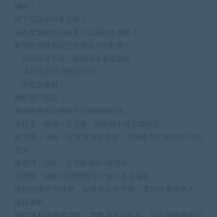
欄中？！
地下室該如何進去呢？
為甚麼遊戲的主線還可以遇到作者啊？
劇情跟遊戲系統已經徹底大混亂啊！
「所以說這不是一般的課金養成遊戲。」
「還有這是PC遊戲好不好！」
「來戰定義啊！」
關於戰鬥系統：
每個角色按住拖移可切換四種狀態：
去找雪：獲得一定雪量，此狀態不被雪牆保護
建雪牆：消耗一定雪量增加雪牆，雪牆會幫忙吸收80％的
傷害
做雪球：消耗一定雪量增加1個雪球
丟雪球：消耗1個雪球對單一敵人造成傷害
隨時切換不同狀態，確保充足的雪量、雪球以擊潰敵人，
獲得勝利。
戰鬥勝利能獲得雪幣，雪幣用來抽角色，抽出強悍角色打