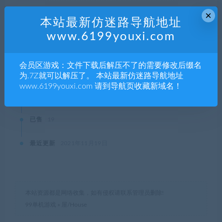
SVIP会员购买价格 :
0积分
×
本站最新仿迷路导航地址
www.6199youxi.com
终身SVIP购买价格 :
免费
会员区游戏：文件下载后解压不了的需要修改后缀名
登录后购买
为.7Z就可以解压了。 本站最新仿迷路导航地址
www.6199youxi.com 请到导航页收藏新域名！
有效期
永久
已售
19
最近更新
2021年11月19日
本站资源都是网络收集，如有侵权请联系管理员删除!
99单机游戏
»
屋/House