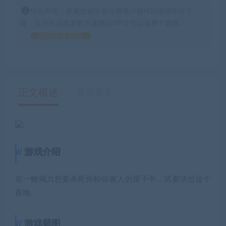
特别声明：普通游戏所有注册用户都可以使用积分下
载，会员区游戏需要开通网站VIP才可以免费下载哦！
如何获得 积分
正文概述
售后服务
游戏介绍
在一幢竭力想要杀死你和你家人的屋子中，试着活过这个
夜晚。
游戏截图