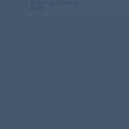
舞-流光剑阵–支持手柄|解
压即撸|