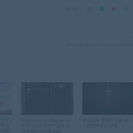
分享到：
下一
街机大亨/Arcade Tycoon: Simulatio
|V1.
龙鬼(Ghost of Dragon) ver
港诡实录 繁体中文版 第一
全季票
20221028 官方中文版 半
人称恐怖冒险游戏
压即撸|
放置回合制策略游戏