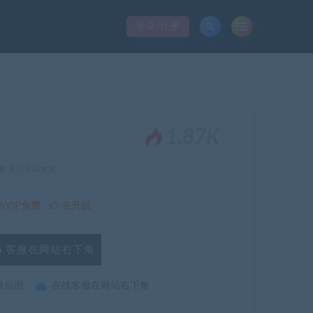
登录/注册
。
1.87K
关注1.87K次
VIP免费
去升级
客服在网站右下角
最后面
在线客服在网站右下角