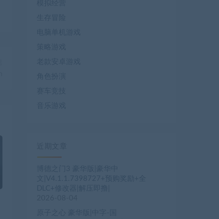
模拟经营
生存冒险
电脑单机游戏
策略游戏
老款安卓游戏
篇
n
角色扮演
赛车竞技
音乐游戏
近期文章
博德之门3 豪华版|豪华中
文|V4.1.1.7398727+预购奖励+全
DLC+修改器|解压即撸|
2026-08-04
原子之心 豪华版|中字-国