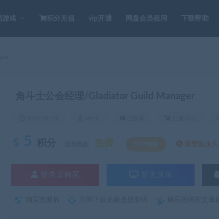
员游戏
积分充值
vip开通
网盘会员租用
下载帮助
ger
角斗士公会经理/Gladiator Guild Manager
2021-11-19
admin
已收录
已售20次
5
积分
免费
该资源永久S
优惠信息:
SVIP特权
登录后购买
暂无演示
购买资源后
立即下载后面是提取码
解压密码在文章