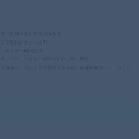
站赞同其观点和对其真实性负责。
购买正版授权并合法使用。
们。将会第一时间解决！
参考、学习，不存在任何商业目的与商业用途。
归原著所有，禁止下载本站资源参与任何商业和非法行为，请于24