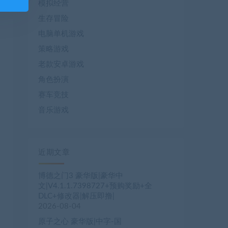
模拟经营
生存冒险
电脑单机游戏
策略游戏
老款安卓游戏
角色扮演
赛车竞技
音乐游戏
近期文章
博德之门3 豪华版|豪华中
文|V4.1.1.7398727+预购奖励+全
DLC+修改器|解压即撸|
2026-08-04
原子之心 豪华版|中字-国