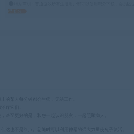
特别声明：普通游戏所有注册用户都可以使用积分下载，会员区游
得 积分
镇上的某人每分钟都会生病，无法工作。
和治疗它们。
院，甚至更好的是，和您一起认识朋友，一起照顾病人。
，但这也不是终点。您随时可以利用神器的强大力量使兔子复活。