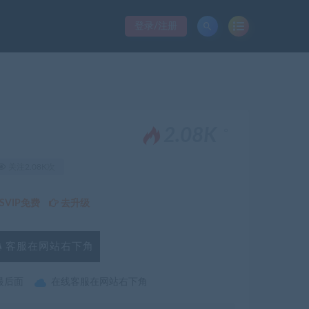
登录/注册
。
2.08K
关注2.08K次
VIP免费
去升级
客服在网站右下角
最后面
在线客服在网站右下角