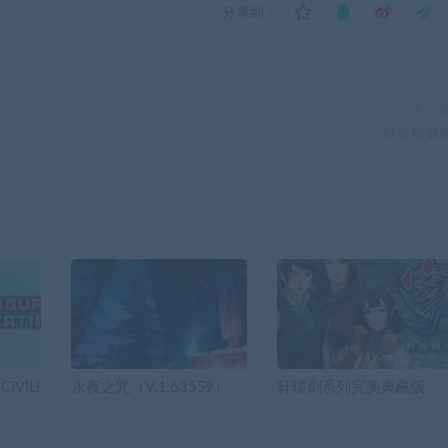
分享到：
下一
硅谷投资
IVILI
永夜之咒（V.1.63559）
轩辕剑系列完美典藏版