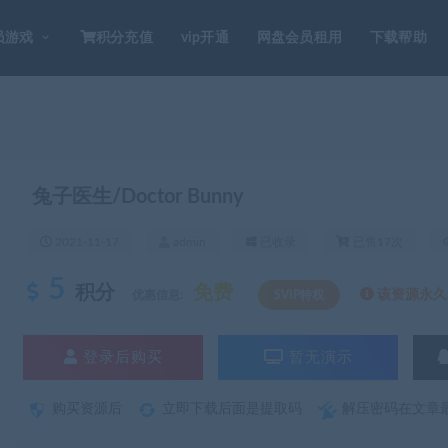
员游戏
积分充值
vip开通
网盘会员租用
下载帮助
兔子医生/Doctor Bunny
2021-11-17
admin
已收录
已售17次
5
积分
免费
该资源永久S
优惠信息:
SVIP特权
登录后购买
暂无演示
购买资源后
立即下载后面是提取码
解压密码在文章