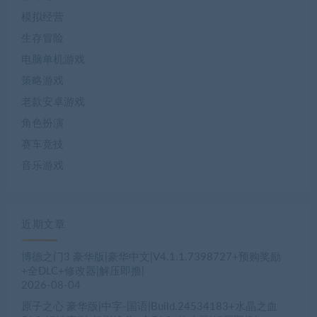
模拟经营
生存冒险
电脑单机游戏
策略游戏
老款安卓游戏
角色扮演
赛车竞技
音乐游戏
近期文章
博德之门3 豪华版|豪华中文|V4.1.1.7398727+预购奖励
+全DLC+修改器|解压即撸|
2026-08-04
原子之心 豪华版|中字-国语|Build.24534183+水晶之血