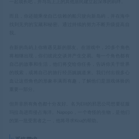
一起成长吧，并与岛上上的其他居民建立起深厚的羁绊。
而且，你还能乘坐自己信赖的船只驶向新岛屿，并在海中
找到无穷的宝藏和秘密。通过持续的努力不断升级提高自
我。
在新的岛屿上你将遇见新的朋友。在游戏中，20多个角色
将相继出现，你们彼此交谈并产生交易。每一个角色都有
自己的故事和生活，他们将交给你任务，告诉你关于世界
的线索，或将自己的旅行经历娓娓道来。我们付出很多心
血让这些角色的形象丰满而有趣，了解他们是游戏体验的
重要一部分。
但并非所有角色都十分友好。名为Elit的邪恶公司想要征服
玛拉岛进而侵占海洋。Napopo，一个奇怪的生物，是他们
的第一批受害者之一，他将寻求Koa的帮助。