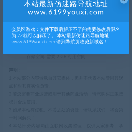
本站最新仿迷路导航地址
处理器: Intel Core i5
www.6199youxi.com
内存: 4 GB RAM
会员区游戏：文件下载后解压不了的需要修改后缀名
显卡: NVIDIA GeForce GTX 660 / AMD Radeon
为.7Z就可以解压了。 本站最新仿迷路导航地址
HD 7850
www.6199youxi.com 请到导航页收藏新域名！
DirectX 版本: 11
存储空间: 需要 2 GB 可用空间
声明：
1.本站部分内容转载自其它媒体，但并不代表本站赞同其观
点和对其真实性负责。
2.若您需要商业运营或用于其他商业活动，请您购买正版授
权并合法使用。
3.如果本站有侵犯、不妥之处的资源，请联系我们。将会第
一时间解决！
4.本站部分内容均由互联网收集整理，仅供大家参考、学