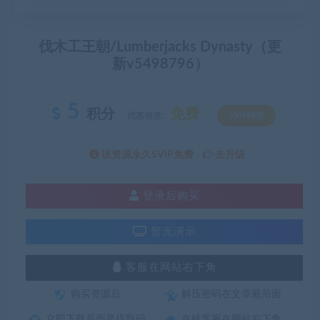
伐木工王朝/Lumberjacks Dynasty（更
新v5498796）
5
积分
免费
优惠信息:
SVIP特权
该资源永久SVIP免费
去升级
登录后购买
暂无演示
客服在网站右下角
购买资源后
解压密码在文章最后面
立即下载后面是提取码
在线客服在网站右下角