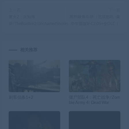
上一篇
下一篇
篝火2：未知海
黑荆棘角斗场（北境怒吼 -豪
岸/TheBonfire2:UnchartedShores
华年度版V-C2.05+全DLC ）
相关推荐
刺客信条1+2
僵尸部队4：死亡战争/Zom
bie Army 4: Dead War