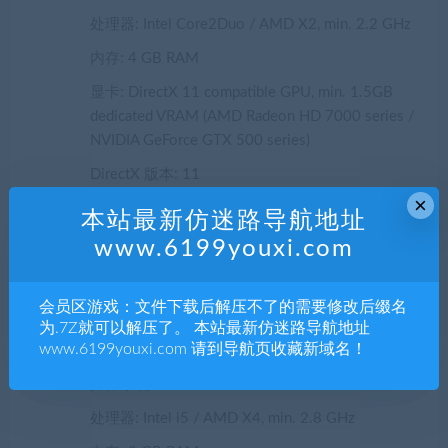
处理器: Intel Core2Duo / AMD X2, min. 2.2 GHz
内存: 4 GB RAM
显卡: DirectX 11 compatible GPU, min. 1.5GB
dedicated VRAM (AMD Radeon HD 7000 series /
NVIDIA GeForce GTX 500 series)
DirectX 版本: 11
×
网络: 宽带互联网连接
本站最新仿迷路导航地址
存储空间: 需要 5 GB 可用空间
www.6199youxi.com
推荐配置:
会员区游戏：文件下载后解压不了的需要修改后缀名
为.7Z就可以解压了。 本站最新仿迷路导航地址
www.6199youxi.com 请到导航页收藏新域名！
需要 64 位处理器和操作系统
操作系统: Windows 10
处理器: Intel i5 / AMD X4, min. 2.8 GHz