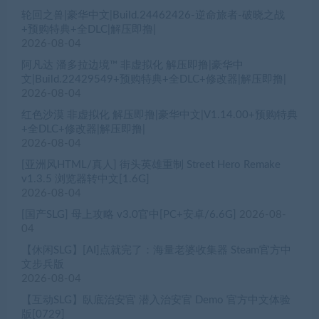
轮回之兽|豪华中文|Build.24462426-逆命旅者-破晓之战
+预购特典+全DLC|解压即撸|
2026-08-04
阿凡达 潘多拉边境™ 非虚拟化 解压即撸|豪华中
文|Build.22429549+预购特典+全DLC+修改器|解压即撸|
2026-08-04
红色沙漠 非虚拟化 解压即撸|豪华中文|V1.14.00+预购特典
+全DLC+修改器|解压即撸|
2026-08-04
[亚洲风HTML/真人] 街头英雄重制 Street Hero Remake
v1.3.5 浏览器转中文[1.6G]
2026-08-04
[国产SLG] 母上攻略 v3.0官中[PC+安卓/6.6G]
2026-08-
04
【休闲SLG】[AI]点就完了：海量老婆收集器 Steam官方中
文步兵版
2026-08-04
【互动SLG】臥底治安官 潜入治安官 Demo 官方中文体验
版[0729]