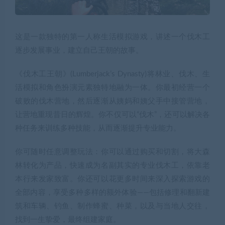
这是一款独特的第一人称生活模拟游戏，讲述一个伐木工
逐步发展事业，建立自己王朝的故事。
《伐木工王朝》(Lumberjack’s Dynasty)将林业、伐木、生
活模拟和角色扮演元素独特地融为一体。你最初经营一个
破败的伐木营地，然后逐渐从姨妈和姨父手中接管营地，
让营地重现昔日的辉煌。你不仅可以“伐木”，还可以解决各
种任务来训练多种技能，从而逐渐提升专业能力。
你可随时任意调整玩法：你可以通过购买和切割，将大森
林转化为产品，快速成为名副其实的专业伐木工，依靠老
本行来发家致富。你还可以花更多时间来深入探索游戏的
全部内容，享受多种多样的额外体验——包括修理和翻新建
筑和车辆、钓鱼、制作蜂蜜、种菜，以及与当地人交往，
找到一生挚爱，最终组建家庭。