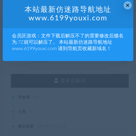
×
5
积分
本站最新仿迷路导航地址
www.6199youxi.com
普通用户购买价格 :
5积分
会员区游戏：文件下载后解压不了的需要修改后缀名
为.7Z就可以解压了。 本站最新仿迷路导航地址
SVIP会员购买价格 :
0积分
www.6199youxi.com 请到导航页收藏新域名！
终身SVIP购买价格 :
免费
登录后购买
有效期
永久
已售
15
最近更新
2021年11月12日