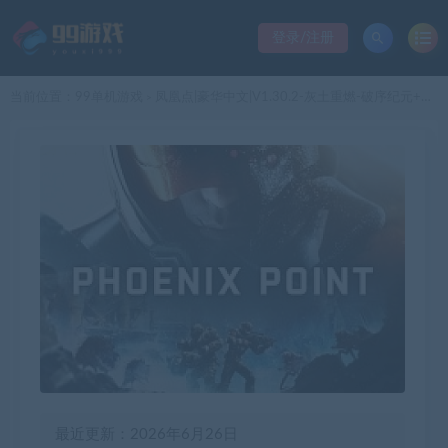
登录/注册
当前位置：
99单机游戏
凤凰点|豪华中文|V1.30.2-灰土重燃-破序纪元+预购特典+全DLC+修改器|解压即撸|
>
最近更新：2026年6月26日