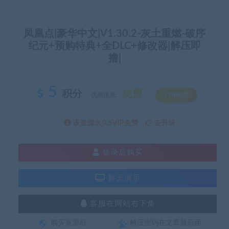
凤凰点|豪华中文|V1.30.2-灰土重燃-破序
纪元+预购特典+全DLC+修改器|解压即
撸|
5
积分
免费
优惠信息:
SVIP特权
该资源永久SVIP免费
去升级
登录后购买
暂无演示
客服在网站右下角
购买资源后
解压密码在文章最后面