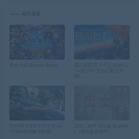
相关推荐
赏金大战/Bounty Battle
孤山独影|官方中文|Build.2
1638108+全DLC|解压即
撸|
DISORDER|官方中文|Build.
战团：装甲强化版/Brigado
17449417|解压即撸|
r（整合血色周年）