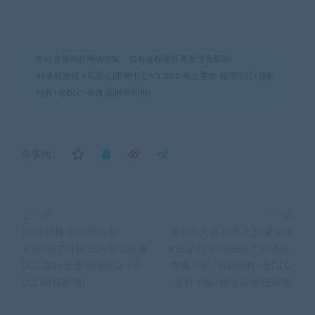
本站资源都是网络收集，如有侵权请联系管理员删除!
99单机游戏
»
凤凰点|豪华中文|V1.30.2-灰土重燃-破序纪元+预购
特典+全DLC+修改器|解压即撸|
分享到：
上一篇
下一篇
JDM 漂移大师|官方中
勇闯死人谷 暗黑之日|豪华中
文|Build.23818333+美式经典
文|Build.23900884-尸潮来临-
DLC-夜行者道-轮胎印记+全
黑夜不眠+预购特典+全DLC-
DLC|解压即撸|
支持手柄+修改器|解压即撸|