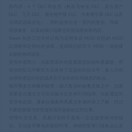
部内容：6 个 DLC 组合包（鲜血与钛金 DLC、远古遗产
DLC、飞天 DLC、腐化地平线 DLC、卡奥斯引擎 DLC 以及
活体武器组合包），同时还将包含一系列的更新、升级、
错误修复，以及由我们玩家社区提议的全新内容。
Steam 创意工坊支持订阅与启用来自 MOD 社区的 MOD
以调整和定制你的游戏，连同我们的官方 MOD 一道创建
全新的独特战役。
变异外星势力：玩家所面对的是极度狡诈的外星威胁，即
使你的队伍不断壮大且具有了高超的科技水平，敌人仍然
会很快便适应你的战术且不会给你任何喘息的机会。
揭开潘多拉病毒的秘密：融入复杂的故事主线之中，玩家
需要多次通关方可完全揭示出多种不同结局。玩家通过对
变异体起源、潘多拉病毒和凤凰点本身的深入了解，经过
不断的探索与研究进而揭开隐秘的尘封往事。
管理外交关系：凤凰计划并不是唯一立志接管地球的组
织。无论是军事化的新耶利哥、神秘的安努门徒教会以及