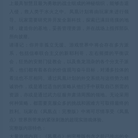
上最具智慧且最为勇敢的战士组成的神秘组织，能够击退
入侵，救人类于水火之中。凤凰计划将由玩家来进行领
导。玩家需要研究并开发全新科技，探索已满目疮痍的地
球，建造你的基地，妥善管理资源，并在战场上指挥部队
所向披靡。
请谨记：你并非孤立无援。游戏世界中将会存在多方派
系，包括信奉联合主义的新耶利哥，左右摇摆的平衡议
会，狂热的安努门徒教会，以及鱼龙混杂的各个分支子派
系，他们都有着各自的价值观与奋斗目标，对潘多拉体的
看法也不尽相同。通过凤凰计划的外交系统与这些势力精
诚协作，或是通过适当的策略从他们手中获取自己所需的
资源，亦或是通过武力征服并肃清周围的领地。无论采用
何种策略，都需要克服众多的挑战和困难方可取得最终的
胜利。玩家在《凤凰点：完整版》中将可尽情享受《凤凰
点》世界所带来的紧张刺激的超现实游戏体验。
完整版内容特色：
大量游戏内容：《凤凰点》的完整版包含之前已推出的全