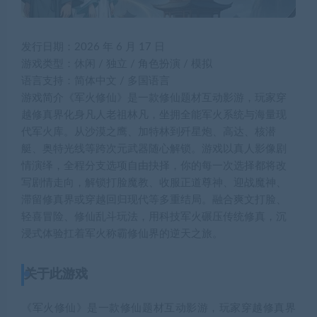
发行日期：
2026 年 6 月 17 日
游戏类型：
休闲 / 独立 / 角色扮演 / 模拟
语言支持：
简体中文 / 多国语言
游戏简介
《军火修仙》是一款修仙题材互动影游，玩家穿
越修真界化身凡人老祖林凡，坐拥全能军火系统与海量现
代军火库。从沙漠之鹰、加特林到歼星炮、高达、核潜
艇、奥特光线等跨次元武器随心解锁。游戏以真人影像剧
情演绎，全程分支选项自由抉择，你的每一次选择都将改
写剧情走向，解锁打脸魔教、收服正道尊神、迎战魔神、
滞留修真界或穿越回归现代等多重结局。融合爽文打脸、
轻喜冒险、修仙乱斗玩法，用科技军火碾压传统修真，沉
浸式体验扛着军火称霸修仙界的逆天之旅。
关于此游戏
《军火修仙》是一款修仙题材互动影游，玩家穿越修真界