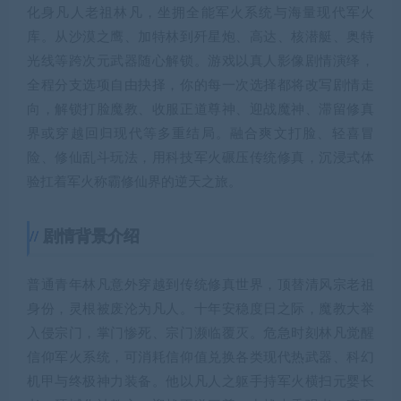
化身凡人老祖林凡，坐拥全能军火系统与海量现代军火
库。从沙漠之鹰、加特林到歼星炮、高达、核潜艇、奥特
光线等跨次元武器随心解锁。游戏以真人影像剧情演绎，
全程分支选项自由抉择，你的每一次选择都将改写剧情走
向，解锁打脸魔教、收服正道尊神、迎战魔神、滞留修真
界或穿越回归现代等多重结局。融合爽文打脸、轻喜冒
险、修仙乱斗玩法，用科技军火碾压传统修真，沉浸式体
验扛着军火称霸修仙界的逆天之旅。
剧情背景介绍
普通青年林凡意外穿越到传统修真世界，顶替清风宗老祖
身份，灵根被废沦为凡人。十年安稳度日之际，魔教大举
入侵宗门，掌门惨死、宗门濒临覆灭。危急时刻林凡觉醒
信仰军火系统，可消耗信仰值兑换各类现代热武器、科幻
机甲与终极神力装备。他以凡人之躯手持军火横扫元婴长