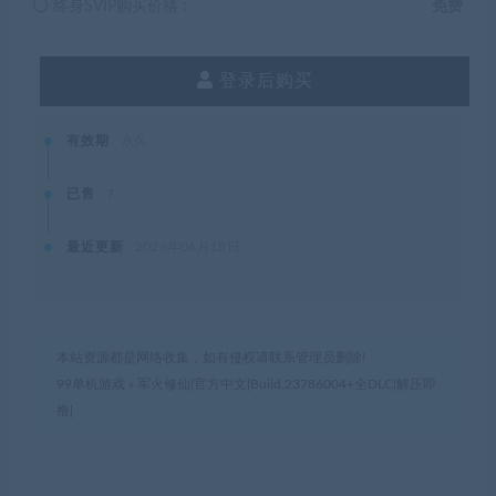
终身SVIP购买价格 :
免费
登录后购买
有效期
永久
已售
7
最近更新
2026年06月18日
本站资源都是网络收集，如有侵权请联系管理员删除!
99单机游戏
»
军火修仙|官方中文|Build.23786004+全DLC|解压即
撸|