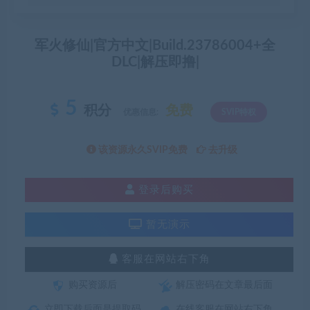
军火修仙|官方中文|Build.23786004+全
DLC|解压即撸|
5
积分
免费
优惠信息:
SVIP特权
该资源永久SVIP免费
去升级
登录后购买
暂无演示
客服在网站右下角
购买资源后
解压密码在文章最后面
立即下载后面是提取码
在线客服在网站右下角