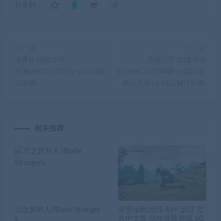
分享到：
上一篇
下一篇
迷雾计划|官方中
丹墨三国 弈|豪华中
文|Build.23760355+全DLC|解
文|Build.23779548-云谋风动-
压即撸|
阵法无双+全DLC|解压即撸|
相关推荐
刃之异邦人/Blade Stranger
变形金刚:地球火种 远征 官
s
方中文版 动作冒险游戏 6G