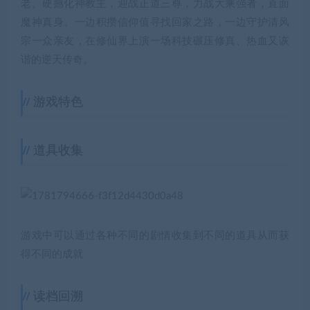
老、硬撼化神教主，迎战正道三尊，力战大乘强者，直面
魔神真身。一边积攒信仰值寻找回家之路，一边守护清风
宗一众亲友，在修仙界上演一场科技碾压修真、热血又诙
谐的逆天传奇。
游戏特色
道具收集
游戏中可以通过各种不同的剧情收集到不同的道具从而获
得不同的成就
读档回溯