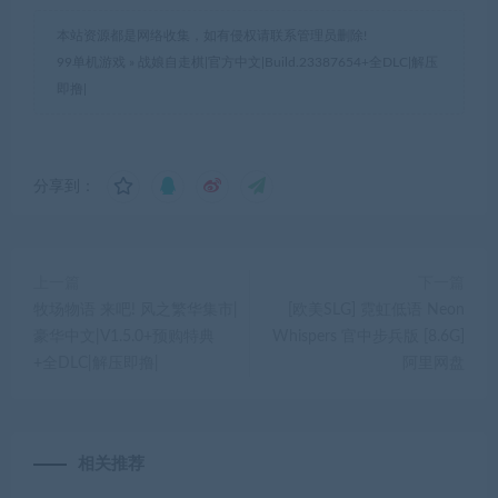
本站资源都是网络收集，如有侵权请联系管理员删除!
99单机游戏
»
战娘自走棋|官方中文|Build.23387654+全DLC|解压
即撸|
分享到：
上一篇
下一篇
牧场物语 来吧! 风之繁华集市|
[欧美SLG] 霓虹低语 Neon
豪华中文|V1.5.0+预购特典
Whispers 官中步兵版 [8.6G]
+全DLC|解压即撸|
阿里网盘
相关推荐