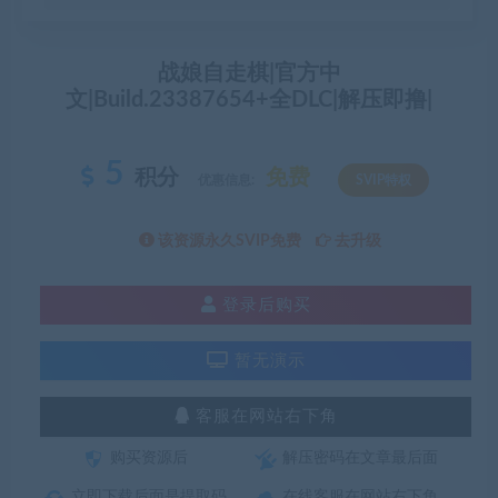
战娘自走棋|官方中
文|Build.23387654+全DLC|解压即撸|
5
积分
免费
优惠信息:
SVIP特权
该资源永久SVIP免费
去升级
登录后购买
暂无演示
客服在网站右下角
购买资源后
解压密码在文章最后面
立即下载后面是提取码
在线客服在网站右下角