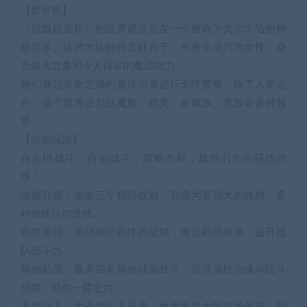
【世界观】
《战娘自走棋》的世界观设定在一个被称为戈尔大陆的神
秘世界。这片大陆独特之处在于，所有生灵均为女性，身
负超凡力量和令人惊叹的魔法能力。
她们通过生命之海的魔法力量进行无性繁殖。除了人类之
外，这个世界还包括魔族、精灵、兽娘族、龙族等多种族
群。
【游戏玩法】
自走棋战斗：自动战斗，策略布局，战娘们为你征战沙
场！
战娘升级：收集三个相同战娘，升级为更强大的战娘，多
种路线任你选择。
羁绊激活：集结相同羁绊的战娘，激活羁绊效果，提升战
队战斗力。
领袖助战：最多四名领袖辅助战斗，提供属性加成和战斗
技能，助你一臂之力。
圣物注入：为圣物注入灵魂，触发更强大的战场效果，助