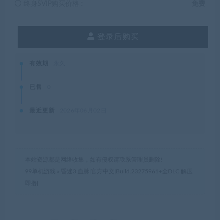
终身SVIP购买价格 :
免费
登录后购买
有效期
永久
已售
0
最近更新
2026年06月02日
本站资源都是网络收集，如有侵权请联系管理员删除!
99单机游戏
»
昏迷3 血脉|官方中文|Build.23275961+全DLC|解压
即撸|