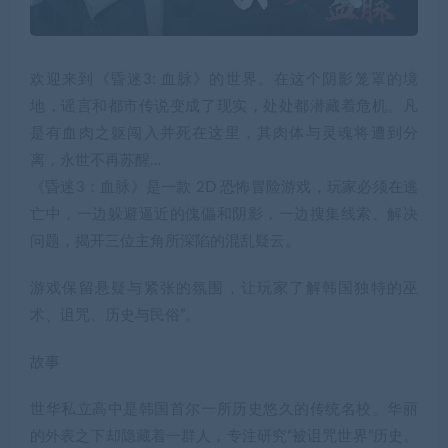
欢迎来到《昏迷3: 血脉》的世界。在这个阴影笼罩的境
地，谣言和都市传说变成了现实，处处都潜藏着危机。凡
是有血肉之躯闯入并死在这里，其肉体与灵魂将遭到分
离，永世不再苏醒…
《昏迷3：血脉》是一款 2D 恐怖冒险游戏，玩家必须在逃
亡中，一边躲避逼近的傀儡和阴影，一边搜集线索、解决
问题，揭开三位主角所深陷的混乱疑云。
游戏保留悬疑与紧张的氛围，让玩家了解韩国独特的巫
术、诅咒、历史与民俗”。
故事
世华私立高中是韩国首尔一所历史悠久的传统名校。华丽
的外表之下却隐藏着一群人，专注研究“被诅咒世界”历史。