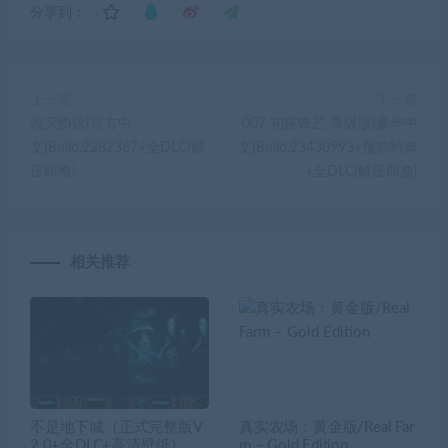
分享到：
上一篇
下一篇
毁灭协议|官方中
007 初露锋芒 高级版|豪华中
文|Build.2282367+全DLC|解
文|Build.23430993+预购特典
压即撸|
+全DLC|解压即撸|
相关推荐
不是地下城（正式完整版V
真实农场：黄金版/Real Far
2.0+全DLC+高清壁纸）
m – Gold Edition