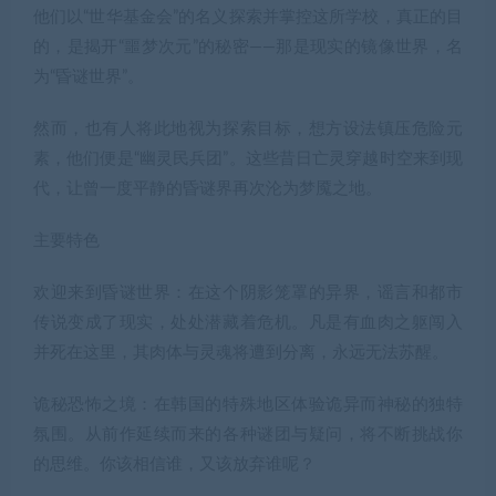
他们以“世华基金会”的名义探索并掌控这所学校，真正的目
的，是揭开“噩梦次元”的秘密——那是现实的镜像世界，名
为“昏谜世界”。
然而，也有人将此地视为探索目标，想方设法镇压危险元
素，他们便是“幽灵民兵团”。这些昔日亡灵穿越时空来到现
代，让曾一度平静的昏谜界再次沦为梦魇之地。
主要特色
欢迎来到昏谜世界：在这个阴影笼罩的异界，谣言和都市
传说变成了现实，处处潜藏着危机。凡是有血肉之躯闯入
并死在这里，其肉体与灵魂将遭到分离，永远无法苏醒。
诡秘恐怖之境：在韩国的特殊地区体验诡异而神秘的独特
氛围。从前作延续而来的各种谜团与疑问，将不断挑战你
的思维。你该相信谁，又该放弃谁呢？