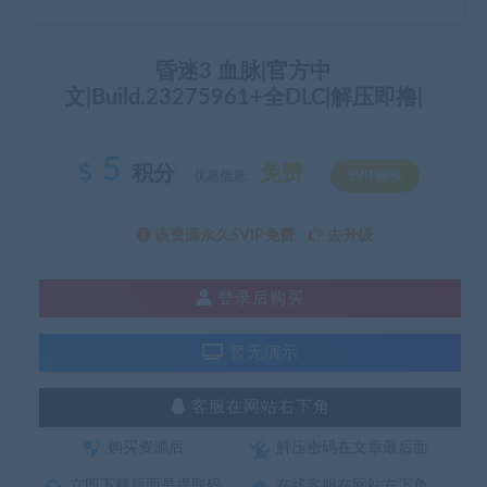
昏迷3 血脉|官方中
文|Build.23275961+全DLC|解压即撸|
5
积分
免费
优惠信息:
SVIP特权
该资源永久SVIP免费
去升级
登录后购买
暂无演示
客服在网站右下角
购买资源后
解压密码在文章最后面
立即下载后面是提取码
在线客服在网站右下角