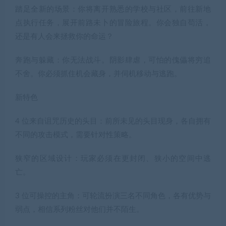
踏足全新的场景：你将离开熟悉的学校与社区，前往新地
点执行任务，展开前路未卜的冒险旅程。你会独自苟活，
还是有人会来拯救你的命运？
奔跑与躲藏：你无法战斗。阴影肆虐，可怕的傀儡将穷追
不舍。你必须抓住机会藏身，并伺机移动与逃跑。
新特色
4 位来自诅咒历史的头目：前所未见的头目现身，各自拥有
不同的攻击模式，需要针对性策略。
狭窄的区域设计：玩家必须在更封闭、狭小的空间中逃
亡。
3 位可操控的主角：可轮流扮演三名不同角色，各有优势与
弱点，相信系列粉丝对他们并不陌生。